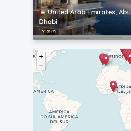
United Arab Emirates, Abu
Dhabi
1 รายการ
+
−