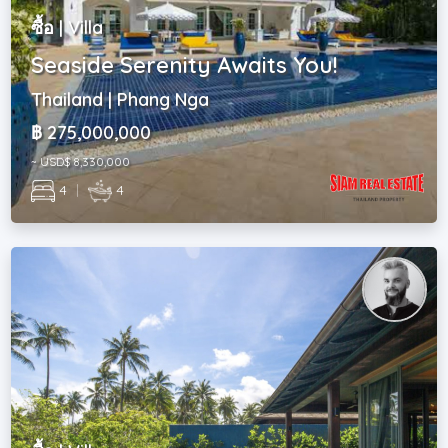
ซื้อ | Villa
Seaside Serenity Awaits You!
Thailand | Phang Nga
฿ 275,000,000
~ USD$ 8,330,000
4
|
4