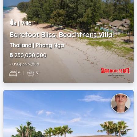
ซื้อ | Villa
Barefoot Bliss: Beachfront Villa!
Thailand | Phang Nga
฿ 230,000,000
~ USD$ 6,967,000
5
|
5+