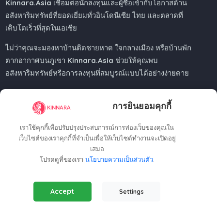
Kinnara.Asia
เชื่อมต่อนักลงทุนและผู้ซื้อเข้ากับโอกาสด้าน
อสังหาริมทรัพย์ที่ยอดเยี่ยมทั่วอินโดนีเซีย ไทย และตลาดที่
เติบโตเร็วที่สุดในเอเชีย
ไม่ว่าคุณจะมองหาบ้านติดชายหาด ใจกลางเมือง หรือบ้านพัก
ตากอากาศบนภูเขา
Kinnara.Asia
ช่วยให้คุณพบ
อสังหาริมทรัพย์หรือการลงทุนที่สมบูรณ์แบบได้อย่างง่ายดาย
การยินยอมคุกกี้
Regional Offices
เราใช้คุกกี้เพื่อปรับปรุงประสบการณ์การท่องเว็บของคุณใน
เว็บไซต์ของเราคุกกี้ที่จำเป็นเพื่อให้เว็บไซต์ทำงานจะเปิดอยู่
เสมอ
Kinnara Limited - Thailand
โปรดดูที่ของเรา
นโยบายความเป็นส่วนตัว
.
58, 9 Lagoon Rd, Choeng Thale
Thalang District, Phuket, 83110, Thailand
Essential Cookies
(Always Active)
+66809201023
Accept
Settings
Required for the website to function properly.
thailand@kinnara.asia
Analytics Cookies
Kinnara Limited - Indonesia