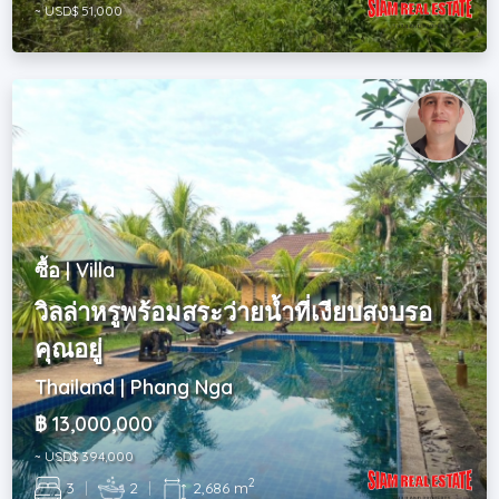
~ USD$ 51,000
ซื้อ | Villa
วิลล่าหรูพร้อมสระว่ายน้ำที่เงียบสงบรอ
คุณอยู่
Thailand | Phang Nga
฿ 13,000,000
~ USD$ 394,000
2
3
|
2
|
2,686 m