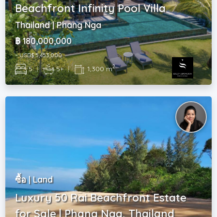
Beachfront Infinity Pool Villa
Thailand | Phang Nga
฿ 180,000,000
~ USD$ 5,453,000
2
5
|
5+
|
1,300 m
ซื้อ | Land
Luxury 50 Rai Beachfront Estate
for Sale | Phang Nga, Thailand