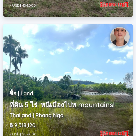
~ USD$ 454,000
ซื้อ | Land
ที่ดิน 5 ไร่: หนีเมืองไปห mountains!
Thailand | Phang Nga
฿ 9,318,120
~ USD$ 282,000