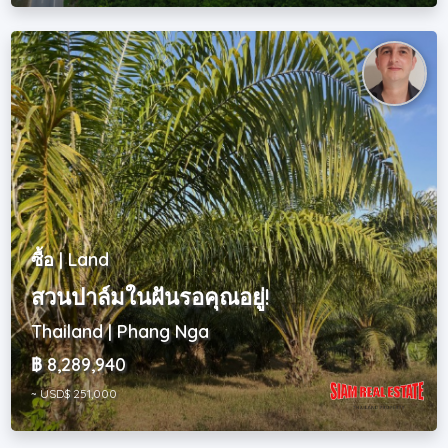
ซื้อ | Land
สวนปาล์มในฝันรอคุณอยู่!
Thailand | Phang Nga
฿ 8,289,940
~ USD$ 251,000