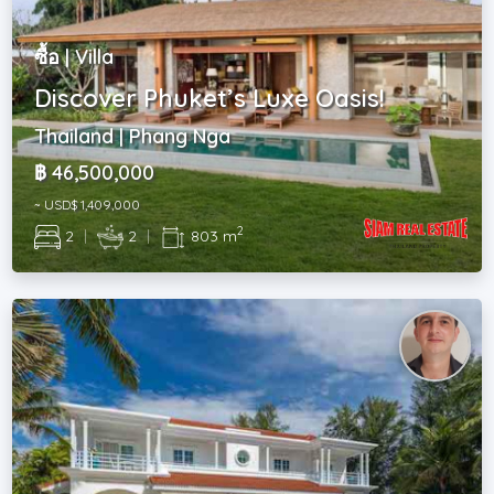
ซื้อ | Villa
Discover Phuket’s Luxe Oasis!
Thailand | Phang Nga
฿ 46,500,000
~ USD$ 1,409,000
2
2
|
2
|
803 m