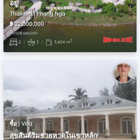
อยู่!
Thailand | Phang Nga
฿ 22,000,000
~ USD$ 666,000
2
2
|
3
|
3,604 m
ซื้อ | Villa
สุขสันต์ริมชายหาดในเขาหลัก!