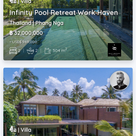
ซื้อ | Villa
Infinity Pool Retreat Work Haven
Thailand | Phang Nga
฿ 32,000,000
~ USD$ 969,000
2
2
|
2
|
304 m
ซื้อ | Villa