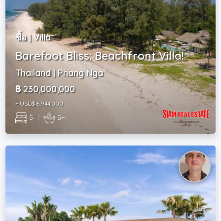
ซื้อ | Villa
Barefoot Bliss: Beachfront Villa!
Thailand | Phang Nga
฿ 230,000,000
~ USD$ 6,944,000
5
|
5+