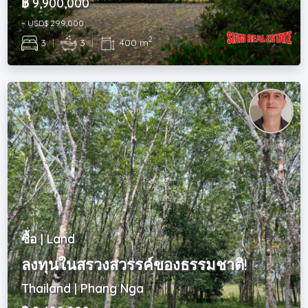
฿ 9,900,000
~ USD$ 299,000
2
3
|
3
|
400 m
ซื้อ | Land
ลงทุนในสรวงสวรรค์ของธรรมชาติ!
Thailand | Phang Nga