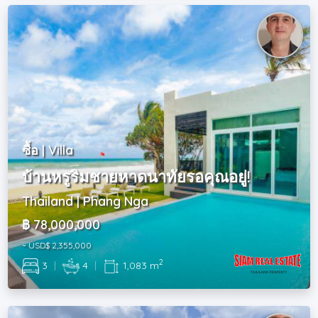
ซื้อ | Villa
บ้านหรูริมชายหาดนาทัยรอคุณอยู่!
Thailand | Phang Nga
฿ 78,000,000
~ USD$ 2,355,000
2
3
|
4
|
1,083 m