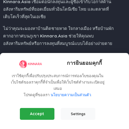
Kinnara.Asia
เชื่อมต่อนักลงทุนและผู้ซื้อเข้ากับโอกาสด้าน
อสังหาริมทรัพย์ที่ยอดเยี่ยมทั่วอินโดนีเซีย ไทย และตลาดที่
เติบโตเร็วที่สุดในเอเชีย
ไม่ว่าคุณจะมองหาบ้านติดชายหาด ใจกลางเมือง หรือบ้านพัก
ตากอากาศบนภูเขา
Kinnara.Asia
ช่วยให้คุณพบ
อสังหาริมทรัพย์หรือการลงทุนที่สมบูรณ์แบบได้อย่างง่ายดาย
การยินยอมคุกกี้
Regional Offices
เราใช้คุกกี้เพื่อปรับปรุงประสบการณ์การท่องเว็บของคุณใน
เว็บไซต์ของเราคุกกี้ที่จำเป็นเพื่อให้เว็บไซต์ทำงานจะเปิดอยู่
เสมอ
Kinnara Limited - Thailand
โปรดดูที่ของเรา
นโยบายความเป็นส่วนตัว
.
58, 9 Lagoon Rd, Choeng Thale
Thalang District, Phuket, 83110, Thailand
Essential Cookies
(Always Active)
+66809201023
Accept
Settings
Required for the website to function properly.
thailand@kinnara.asia
Analytics Cookies
Kinnara Limited - Indonesia