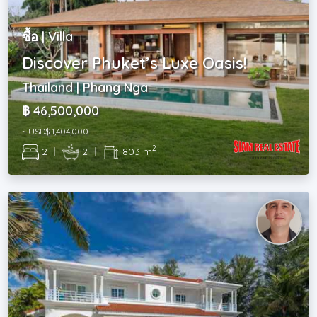
ซื้อ | Villa
Discover Phuket’s Luxe Oasis!
Thailand | Phang Nga
฿ 46,500,000
~ USD$ 1,404,000
2
2
|
2
|
803 m