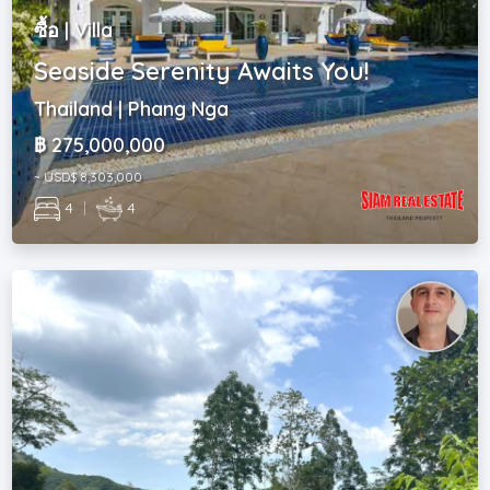
ซื้อ | Villa
Seaside Serenity Awaits You!
Thailand | Phang Nga
฿ 275,000,000
~ USD$ 8,303,000
4
|
4