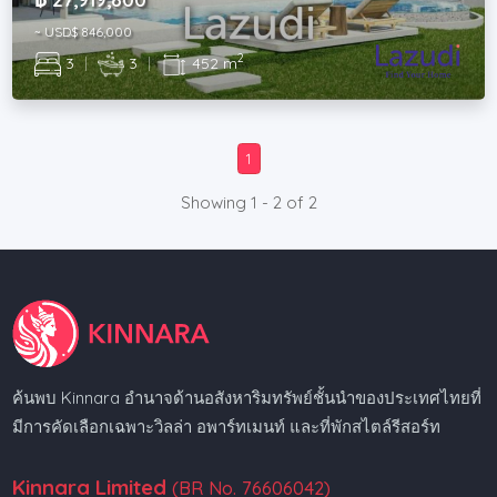
~ USD$ 846,000
2
3
|
3
|
452 m
1
Showing 1 - 2 of 2
ค้นพบ Kinnara อำนาจด้านอสังหาริมทรัพย์ชั้นนำของประเทศไทยที่
มีการคัดเลือกเฉพาะวิลล่า อพาร์ทเมนท์ และที่พักสไตล์รีสอร์ท
Kinnara Limited
(BR No. 76606042)