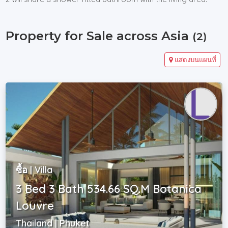
Property for Sale across Asia
(2)
แสดงบนแผนที่
ซื้อ | Villa
3 Bed 3 Bath 534.66 SQ.M Botanica
Louvre
Thailand | Phuket