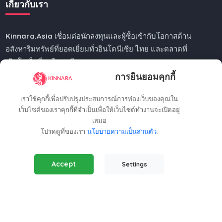
เกี่ยวกับเรา
Kinnara.Asia
เชื่อมต่อนักลงทุนและผู้ซื้อเข้ากับโอกาสด้าน
อสังหาริมทรัพย์ที่ยอดเยี่ยมทั่วอินโดนีเซีย ไทย และตลาดที่
เติบโตเร็วที่สุดในเอเชีย
การยินยอมคุกกี้
ไม่ว่าคุณจะมองหาบ้านติดชายหาด ใจกลางเมือง หรือบ้านพัก
ตากอากาศบนภูเขา
Kinnara.Asia
ช่วยให้คุณพบ
เราใช้คุกกี้เพื่อปรับปรุงประสบการณ์การท่องเว็บของคุณใน
อสังหาริมทรัพย์หรือการลงทุนที่สมบูรณ์แบบได้อย่างง่ายดาย
เว็บไซต์ของเราคุกกี้ที่จำเป็นเพื่อให้เว็บไซต์ทำงานจะเปิดอยู่
เสมอ
โปรดดูที่ของเรา
นโยบายความเป็นส่วนตัว
.
Essential Cookies
(Always Active)
Regional Offices
Accept
Settings
Required for the website to function properly.
Analytics Cookies
Kinnara Limited - Thailand
Help us understand how visitors interact with our website.
58, 9 Lagoon Rd, Choeng Thale
Marketing Cookies
Thalang District, Phuket, 83110, Thailand
+66809201023
Used to track visitors and display relevant ads.