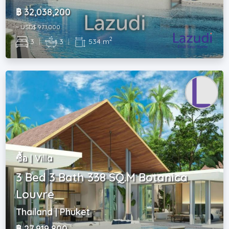
฿ 32,038,200
~ USD$ 971,000
2
3
|
3
|
534 m
ซื้อ | Villa
3 Bed 3 Bath 338 SQ.M Botanica
Louvre
Thailand | Phuket
฿ 27,919,800