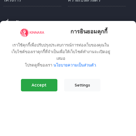
เกี่ยวกับเรา
การยินยอมคุกกี้
Kinnara.Asia
เชื่อมต่อนักลงทุนและผู้ซื้อเข้ากับโอกาสด้าน
เราใช้คุกกี้เพื่อปรับปรุงประสบการณ์การท่องเว็บของคุณใน
อสังหาริมทรัพย์ที่ยอดเยี่ยมทั่วอินโดนีเซีย ไทย และตลาดที่
เว็บไซต์ของเราคุกกี้ที่จำเป็นเพื่อให้เว็บไซต์ทำงานจะเปิดอยู่
เติบโตเร็วที่สุดในเอเชีย
เสมอ
โปรดดูที่ของเรา
นโยบายความเป็นส่วนตัว
.
ไม่ว่าคุณจะมองหาบ้านติดชายหาด ใจกลางเมือง หรือบ้านพัก
Essential Cookies
(Always Active)
ตากอากาศบนภูเขา
Kinnara.Asia
ช่วยให้คุณพบ
Accept
Settings
Required for the website to function properly.
อสังหาริมทรัพย์หรือการลงทุนที่สมบูรณ์แบบได้อย่างง่ายดาย
Analytics Cookies
Help us understand how visitors interact with our website.
Marketing Cookies
Regional Offices
Used to track visitors and display relevant ads.