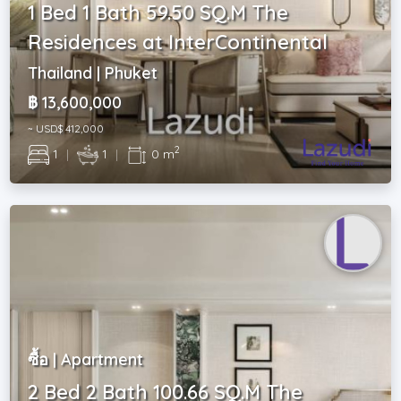
1 Bed 1 Bath 59.50 SQ.M The
Residences at InterContinental
Thailand | Phuket
฿ 13,600,000
~ USD$ 412,000
2
1
|
1
|
0 m
ซื้อ | Apartment
2 Bed 2 Bath 100.66 SQ.M The