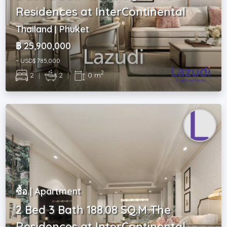
Residences at InterContinental
Thailand | Phuket
฿ 25,900,000
~ USD$ 785,000
2
2
|
2
|
0 m
ซื้อ | Apartment
2 Bed 3 Bath 188.08 SQ.M The
Residences at InterContinental