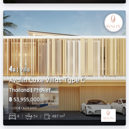
ซื้อ | Villa
Avalin Luxe Villas Type C
Thailand | Phuket
฿ 53,955,000
~ USD$ 1,629,000
2
4
|
5+
|
487 m