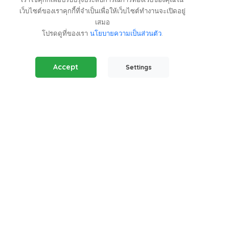
เว็บไซต์ของเราคุกกี้ที่จำเป็นเพื่อให้เว็บไซต์ทำงานจะเปิดอยู่
ไม่ว่าคุณจะมองหาบ้านติดชายหาด ใจกลางเมือง หรือบ้านพัก
เสมอ
โปรดดูที่ของเรา
นโยบายความเป็นส่วนตัว
.
ตากอากาศบนภูเขา
Kinnara.Asia
ช่วยให้คุณพบ
อสังหาริมทรัพย์หรือการลงทุนที่สมบูรณ์แบบได้อย่างง่ายดาย
Essential Cookies
(Always Active)
Accept
Settings
Required for the website to function properly.
Analytics Cookies
Help us understand how visitors interact with our website.
Regional Offices
Marketing Cookies
Used to track visitors and display relevant ads.
Kinnara Limited - Thailand
58, 9 Lagoon Rd, Choeng Thale
Thalang District, Phuket, 83110, Thailand
+66809201023
thailand@kinnara.asia
Kinnara Limited - Indonesia
Grand Sudirman Office Panin Tower 8th Floor
Jl. Jendral Sudirman No. 7