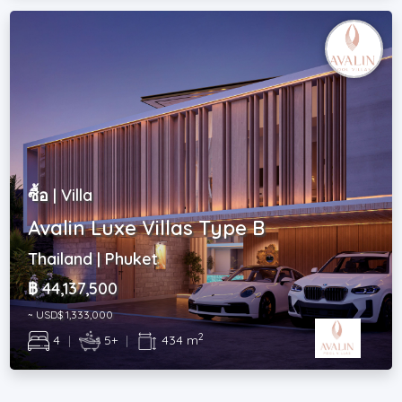
ซื้อ | Villa
Avalin Luxe Villas Type B
Thailand | Phuket
฿ 44,137,500
~ USD$ 1,333,000
2
4
|
5+
|
434 m