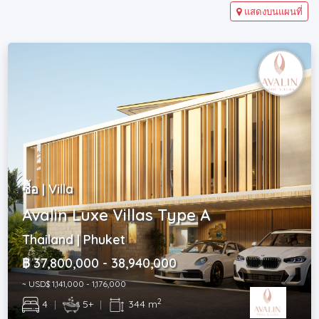
แสดงบนแผนที่
ซื้อ | Villa
Avalin Luxe Villas Type A
Thailand | Phuket
฿ 37,800,000 - 38,940,000
~ USD$ 1,141,000 - 1,176,000
2
4
|
5+
|
344 m