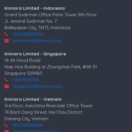
Kinnara Limited - Indonesia
Grand Sudirman Office Panin Tower 8th Floor
Jl. Jendral Sudirman No. 7
Balikpapan City, 76113, Indonesia
+625428863306
indonesia@kinnara.asia
Kinnara Limited - Singapore
18 Ah Hood Road
Hiap Hoe Building at Zhongshan Park, #08-51
Singapore 329983
+6569928068
singapore@kinnara.asia
Kinnara Limited - Vietnam
3rd Floor, Indochina Riverside Office Tower
74 Bach Dang Street, Hai Chau District
Danang City, Vietnam
+842363664664
vietnam@kinnara.asia