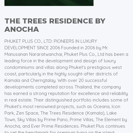
THE TREES RESIDENCE BY
ANOCHA
PHUKET PLUS CO., LTD: PIONEERS IN LUXURY
DEVELOPMENT SINCE 2006 Founded in 2006 by Mr.
Manusanan Nararatwanchai, Phuket Plus Co., Ltd has been a
leading force in the development and design of luxury
condominiums and villas along Phuket’s prestigious west
coast, particularly in the highly sought-after districts of
Kamala and Cherngtalay. With over 20 successful
developments completed across Thailand, the company
has earned a strong reputation for excellence and reliability
in real estate. Their distinguished portfolio includes some of
Phuket’s most renowned projects, such as Oceana, Icon
Park, Zen Space, The Trees Residence (Kamala), Lake
Town, Sky Villas by Prime Pano, Prime Villas, The Element by
Anocha, and Ever Prime Residences. Phuket Plus continues
to set the benchmark for premium living on the island.