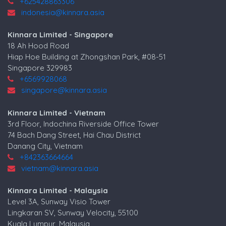
+625428863306
indonesia@kinnara.asia
Kinnara Limited - Singapore
18 Ah Hood Road
Hiap Hoe Building at Zhongshan Park, #08-51
Singapore 329983
+6569928068
singapore@kinnara.asia
Kinnara Limited - Vietnam
3rd Floor, Indochina Riverside Office Tower
74 Bach Dang Street, Hai Chau District
Danang City, Vietnam
+842363664664
vietnam@kinnara.asia
Kinnara Limited - Malaysia
Level 3A, Sunway Visio Tower
Lingkaran SV, Sunway Velocity, 55100
Kuala Lumpur, Malaysia