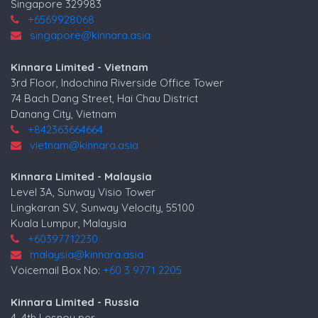
Singapore 329983
+6569928068
singapore@kinnara.asia
Kinnara Limited - Vietnam
3rd Floor, Indochina Riverside Office Tower
74 Bach Dang Street, Hai Chau District
Danang City, Vietnam
+842363664664
vietnam@kinnara.asia
Kinnara Limited - Malaysia
Level 3A, Sunway Visio Tower
Lingkaran SV, Sunway Velocity, 55100
Kuala Lumpur, Malaysia
+60397712230
malaysia@kinnara.asia
Voicemail Box No:
+60 3 9771 2205
Kinnara Limited - Russia
4, 4th Lesnoy per.