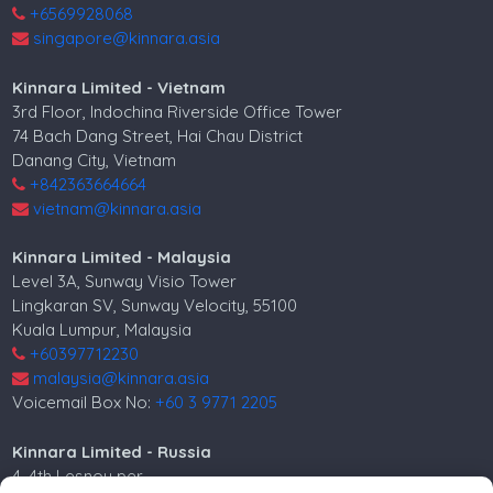
+6569928068
singapore@kinnara.asia
Kinnara Limited - Vietnam
3rd Floor, Indochina Riverside Office Tower
74 Bach Dang Street, Hai Chau District
Danang City, Vietnam
+842363664664
vietnam@kinnara.asia
Kinnara Limited - Malaysia
Level 3A, Sunway Visio Tower
Lingkaran SV, Sunway Velocity, 55100
Kuala Lumpur, Malaysia
+60397712230
malaysia@kinnara.asia
Voicemail Box No:
+60 3 9771 2205
Kinnara Limited - Russia
4, 4th Lesnoy per.