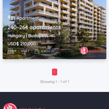
ซื้อ | Apartment
240–264 apartments
Hungary | Budapest
USD$ 210,000
2
1
|
1
|
5,800 m
1
Showing 1 - 1 of 1