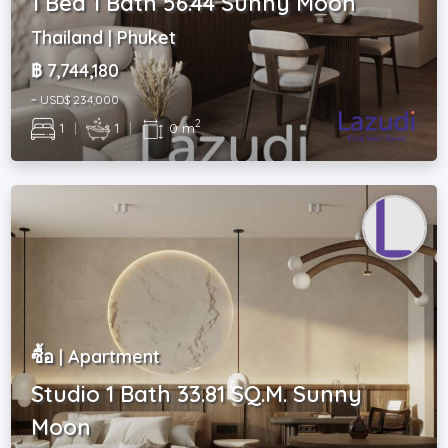
1 Bed 1 Bath 56.44 Sunny Moon
Thailand | Phuket
฿ 7,744,180
~ USD$ 234,000
2
1
|
1
|
0 m
ซื้อ | Apartment
Studio 1 Bath 33.81 SQ.M. Sunny
Moon