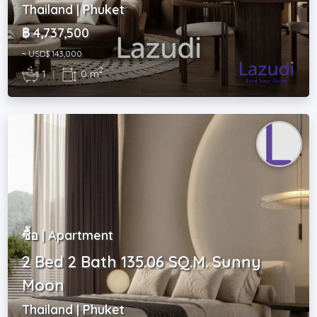
Thailand | Phuket
฿ 4,737,500
~ USD$ 143,000
2
1
|
0 m
ซื้อ | Apartment
2 Bed 2 Bath 135.06 SQ.M. Sunny
Moon
Thailand | Phuket