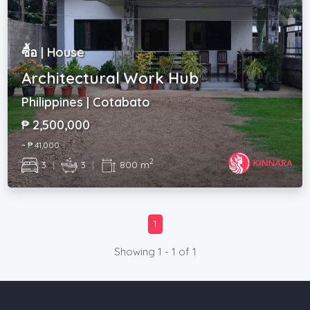
ซื้อ | House
Architectural Work Hub
Philippines | Cotabato
₱ 2,500,000
~ ₱ 41,000
2
3
|
3
|
800 m
1
Showing 1 - 1 of 1