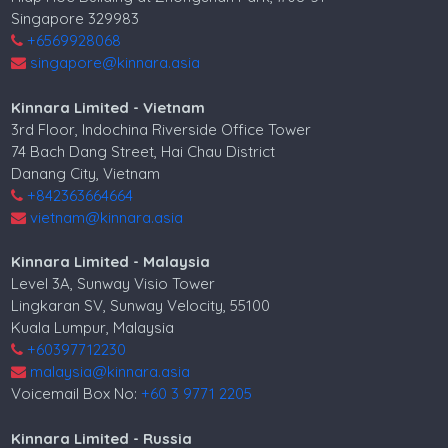
Singapore 329983
+6569928068
singapore@kinnara.asia
Kinnara Limited - Vietnam
3rd Floor, Indochina Riverside Office Tower
74 Bach Dang Street, Hai Chau District
Danang City, Vietnam
+842363664664
vietnam@kinnara.asia
Kinnara Limited - Malaysia
Level 3A, Sunway Visio Tower
Lingkaran SV, Sunway Velocity, 55100
Kuala Lumpur, Malaysia
+60397712230
malaysia@kinnara.asia
Voicemail Box No:
+60 3 9771 2205
Kinnara Limited - Russia