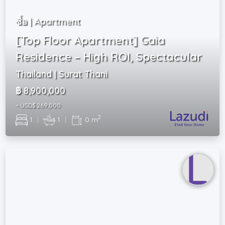
ซื้อ | Apartment
[Top Floor Apartment] Gaia
Residence – High ROI, Spectacular
Thailand | Surat Thani
฿ 8,900,000
~ USD$ 269,000
2
1
|
1
|
0 m