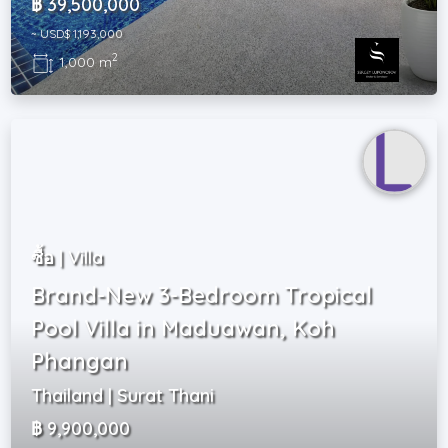
฿ 39,500,000
~ USD$ 1,193,000
2
1,000 m
ซื้อ | Villa
Brand-New 3-Bedroom Tropical
Pool Villa in Maduawan, Koh
Phangan
Thailand | Surat Thani
฿ 9,900,000