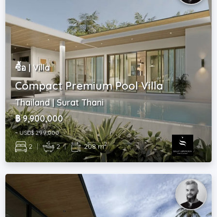
ซื้อ | Villa
Compact Premium Pool Villa
Thailand | Surat Thani
฿ 9,900,000
~ USD$ 299,000
2
2
|
2
|
208 m