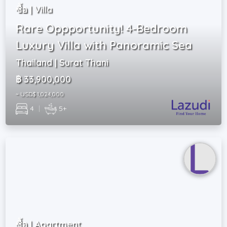
ซื้อ | Villa
Rare Oppportunity! 4-Bedroom
Luxury Villa with Panoramic Sea
Thailand | Surat Thani
฿ 33,900,000
~ USD$ 1,024,000
4
|
5+
ซื้อ | Apartment