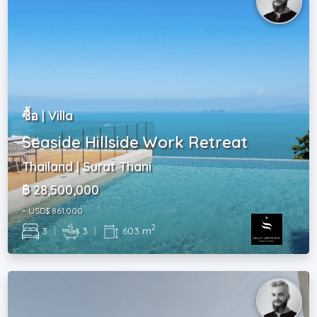
ซื้อ | Villa
Seaside Hillside Work Retreat
Thailand | Surat Thani
฿ 28,500,000
~ USD$ 861,000
2
3
|
3
|
603 m