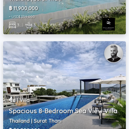
฿ 11,900,000
~ USD$ 359,000
2
3
|
3
|
496 m
ซื้อ | Villa
Spacious 8-Bedroom Sea View Villa
Thailand | Surat Thani