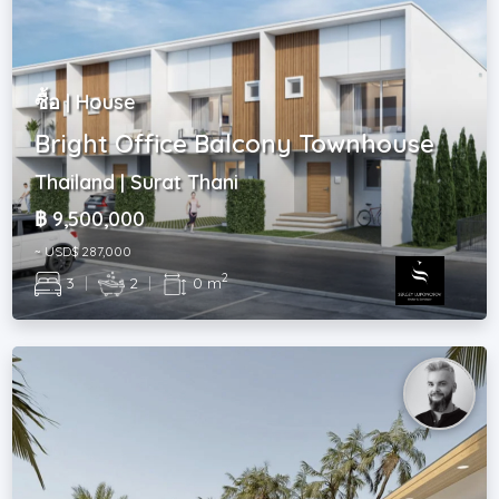
ซื้อ | House
Bright Office Balcony Townhouse
Thailand | Surat Thani
฿ 9,500,000
~ USD$ 287,000
2
3
|
2
|
0 m