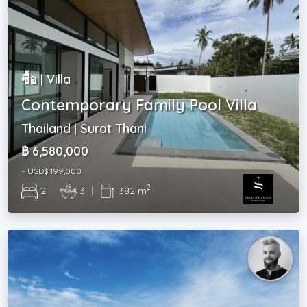
ซื้อ | Villa
Contemporary Family Pool Villa
Thailand | Surat Thani
฿ 6,580,000
~ USD$ 199,000
2
2
|
3
|
382 m