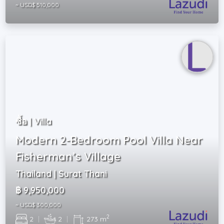
~ USD$ 510,000
ซื้อ | Villa
Modern 2-Bedroom Pool Villa Near
Fisherman’s Village
Thailand | Surat Thani
฿ 9,950,000
~ USD$ 300,000
2
2
|
2
|
273 m