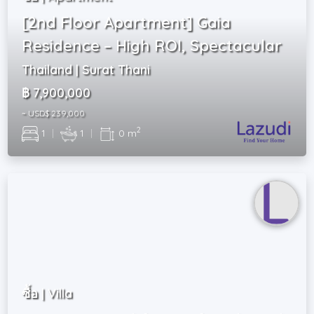
[2nd Floor Apartment] Gaia
Residence – High ROI, Spectacular
Thailand | Surat Thani
฿ 7,900,000
~ USD$ 239,000
2
1
|
1
|
0 m
ซื้อ | Villa