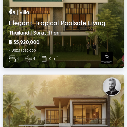
ซื้อ | Villa
Elegant Tropical Poolside Living
Thailand | Surat Thani
฿ 35,920,000
~ USD$ 1,085,000
2
4
|
4
|
0 m