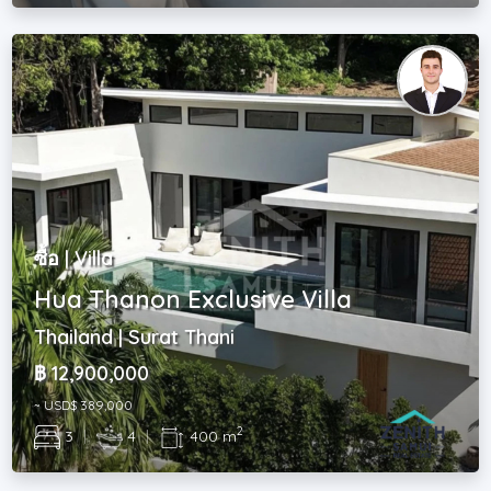
ซื้อ | Villa
Hua Thanon Exclusive Villa
Thailand | Surat Thani
฿ 12,900,000
~ USD$ 389,000
2
3
|
4
|
400 m