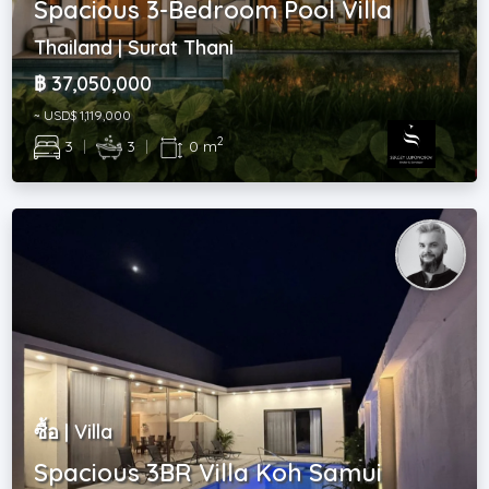
Spacious 3-Bedroom Pool Villa
Thailand | Surat Thani
฿ 37,050,000
~ USD$ 1,119,000
2
3
|
3
|
0 m
ซื้อ | Villa
Spacious 3BR Villa Koh Samui