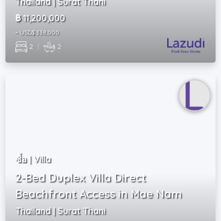
Thailand | Surat Thani
฿ 11,200,000
~ USD$ 338,000
2
|
2
ซื้อ | Villa
2-Bed Duplex Villa Direct
Beachfront Access in Mae Nam
Thailand | Surat Thani