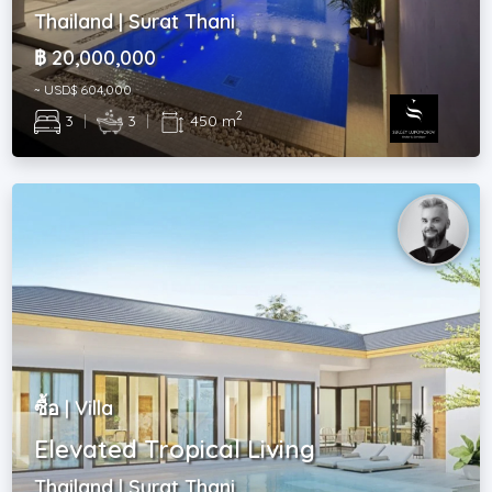
Thailand | Surat Thani
฿ 20,000,000
~ USD$ 604,000
2
3
|
3
|
450 m
ซื้อ | Villa
Elevated Tropical Living
Thailand | Surat Thani