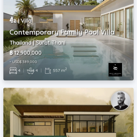
ซื้อ | Villa
Contemporary Family Pool Villa
Thailand | Surat Thani
฿ 12,900,000
~ USD$ 389,000
2
4
|
4
|
557 m