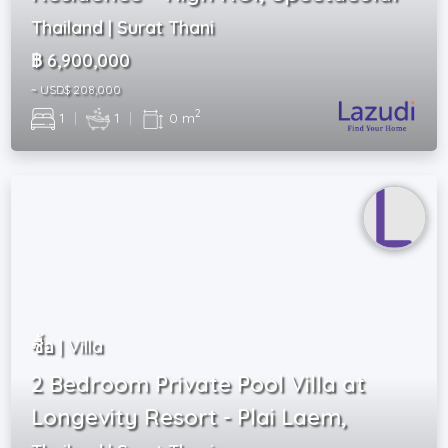
Thailand | Surat Thani
฿ 6,900,000
~ USD$ 208,000
2
1
|
1
|
0 m
ซื้อ | Villa
2 Bedroom Private Pool Villa at
Longevity Resort - Plai Laem,