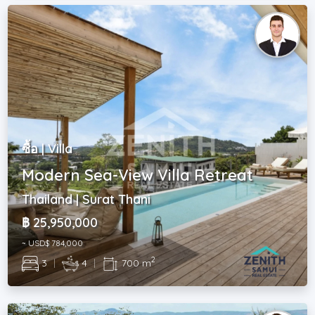
ซื้อ | Villa
Modern Sea-View Villa Retreat
Thailand | Surat Thani
฿ 25,950,000
~ USD$ 784,000
2
3
|
4
|
700 m