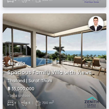
ซื้อ | Villa
Spacious Family Villa with Views
Thailand | Surat Thani
฿ 35,000,000
~ USD$ 1,057,000
2
4
|
4
|
700 m