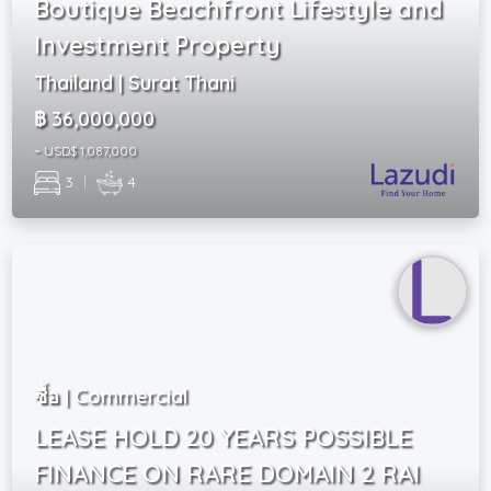
Boutique Beachfront Lifestyle and
Investment Property
Thailand | Surat Thani
฿ 36,000,000
~ USD$ 1,087,000
3
|
4
ซื้อ | Commercial
LEASE HOLD 20 YEARS POSSIBLE
FINANCE ON RARE DOMAIN 2 RAI