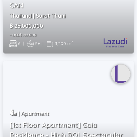
CAN
Thailand | Surat Thani
฿ 25,000,000
~ USD$ 755,000
2
6
|
5+
|
3,200 m
ซื้อ | Apartment
[1st Floor Apartment] Gaia
Residence – High ROI, Spectacular