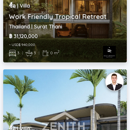
ซื้อ | Villa
Work Friendly Tropical Retreat
Thailand | Surat Thani
฿ 31,120,000
~ USD$ 940,000
2
3
|
3
|
0 m
ซื้อ | Villa