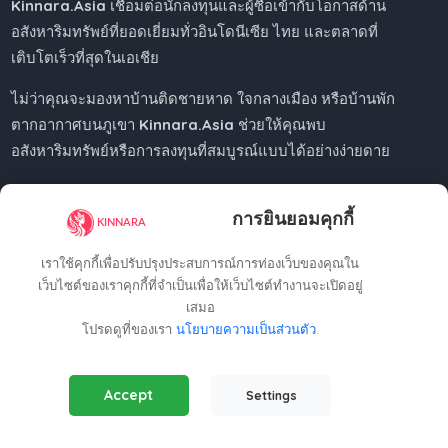
Kinnara.Asia
เชื่อมต่อนักลงทุนและผู้ซื้อเข้ากับโอกาสด้าน
อสังหาริมทรัพย์ที่ยอดเยี่ยมทั่วอินโดนีเซีย ไทย และตลาดที่
เติบโตเร็วที่สุดในเอเชีย
ไม่ว่าคุณจะมองหาบ้านติดชายหาด ใจกลางเมือง หรือบ้านพัก
ตากอากาศบนภูเขา
Kinnara.Asia
ช่วยให้คุณพบ
อสังหาริมทรัพย์หรือการลงทุนที่สมบูรณ์แบบได้อย่างง่ายดาย
การยินยอมคุกกี้
Regional Offices
เราใช้คุกกี้เพื่อปรับปรุงประสบการณ์การท่องเว็บของคุณใน
เว็บไซต์ของเราคุกกี้ที่จำเป็นเพื่อให้เว็บไซต์ทำงานจะเปิดอยู่
เสมอ
Kinnara Limited - Thailand
โปรดดูที่ของเรา
นโยบายความเป็นส่วนตัว
.
58, 9 Lagoon Rd, Choeng Thale
Thalang District, Phuket, 83110, Thailand
Essential Cookies
(Always Active)
+66809201023
Accept
Settings
Required for the website to function properly.
thailand@kinnara.asia
Analytics Cookies
Kinnara Limited - Indonesia