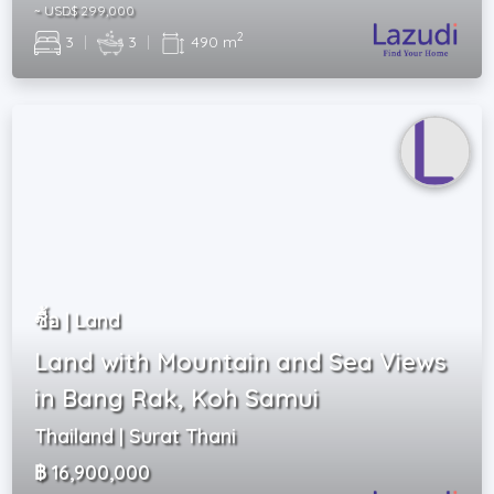
~ USD$ 299,000
2
3
|
3
|
490 m
ซื้อ | Land
Land with Mountain and Sea Views
in Bang Rak, Koh Samui
Thailand | Surat Thani
฿ 16,900,000