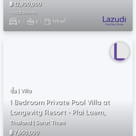
฿ 12,900,000
~ USD$ 389,000
2
2
|
2
|
173 m
ซื้อ | Villa
1 Bedroom Private Pool Villa at
Longevity Resort - Plai Laem,
Thailand | Surat Thani
฿ 7,650,000