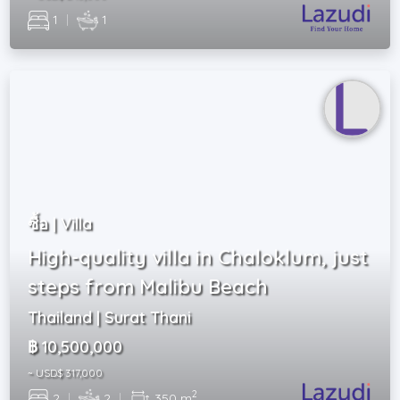
1
|
1
ซื้อ | Villa
High-quality villa in Chaloklum, just
steps from Malibu Beach
Thailand | Surat Thani
฿ 10,500,000
~ USD$ 317,000
2
2
|
2
|
350 m