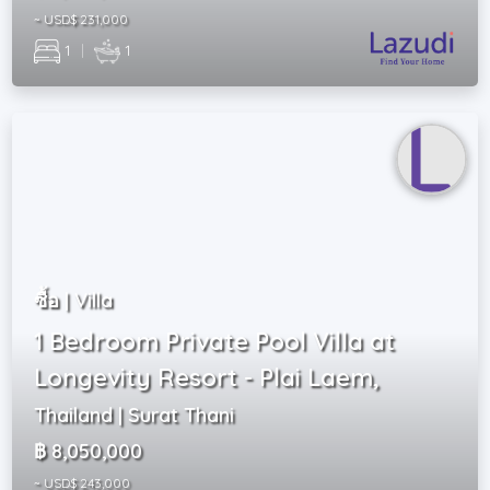
~ USD$ 231,000
1
|
1
ซื้อ | Villa
1 Bedroom Private Pool Villa at
Longevity Resort - Plai Laem,
Thailand | Surat Thani
฿ 8,050,000
~ USD$ 243,000