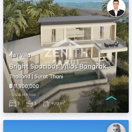
ซื้อ | Villa
Bright Spacious Villas Bangrak
Thailand | Surat Thani
฿ 11,900,000
~ USD$ 359,000
2
3
|
3
|
400 m