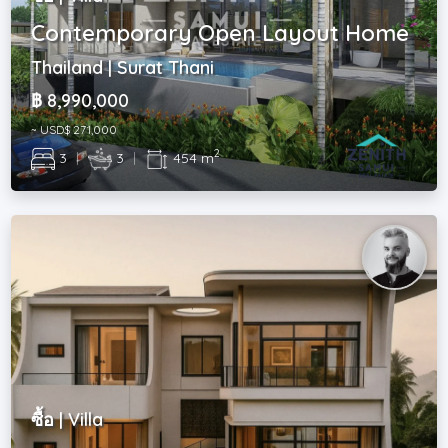
Contemporary Open Layout Home
Thailand | Surat Thani
฿ 8,990,000
~ USD$ 271,000
2
3
|
3
|
454 m
ซื้อ | Villa