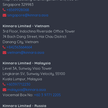
Singapore 329983
+6569928068
singapore@kinnara.asia
Kinnara Limited - Vietnam
3rd Floor, Indochina Riverside Office Tower
74 Bach Dang Street, Hai Chau District
Danang City, Vietnam
+842363664664
vietnam@kinnara.asia
Kinnara Limited - Malaysia
Level 3A, Sunway Visio Tower
Lingkaran SV, Sunway Velocity, 55100
Kuala Lumpur, Malaysia
+60397712230
malaysia@kinnara.asia
Voicemail Box No:
+60 3 9771 2205
Kinnara Limited - Russia