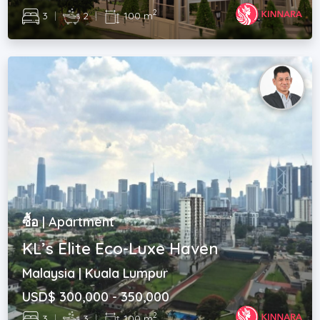
2
3
|
2
|
100 m
ซื้อ | Apartment
KL’s Elite Eco-Luxe Haven
Malaysia | Kuala Lumpur
USD$ 300,000 - 350,000
2
3
|
3
|
100 m