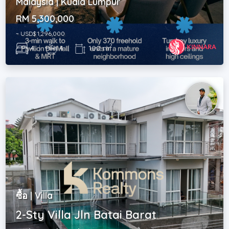
Malaysia | Kuala Lumpur
RM 5,300,000
~ USD$ 1,296,000
2
4
|
4
|
100 m
ซื้อ | Villa
2-Sty Villa Jln Batai Barat