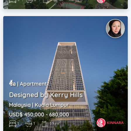
ซื้อ | Apartment
Designed by Kerry Hills
Malaysia | Kuala Lumpur
USD$ 450,000 - 680,000
2
1
|
1
|
59 m