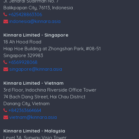
Jl. Jendral Sudirman No. 7
Balikpapan City, 76113, Indonesia
+625428863306
indonesia@kinnara.asia
Kinnara Limited - Singapore
18 Ah Hood Road
Hiap Hoe Building at Zhongshan Park, #08-51
Singapore 329983
+6569928068
singapore@kinnara.asia
Kinnara Limited - Vietnam
3rd Floor, Indochina Riverside Office Tower
74 Bach Dang Street, Hai Chau District
Danang City, Vietnam
+842363664664
vietnam@kinnara.asia
Kinnara Limited - Malaysia
Level 3A, Sunway Visio Tower