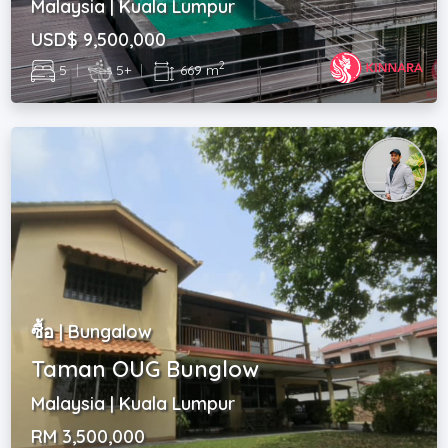
Malaysia | Kuala Lumpur
USD$ 9,500,000
2
5
|
5+
|
669 m
ซื้อ | Bungalow
Taman OUG Bunglow
Malaysia | Kuala Lumpur
RM 3,500,000