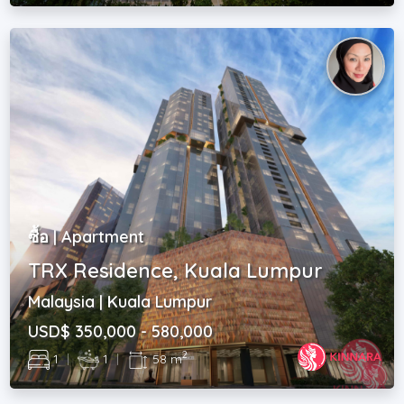
ซื้อ | Apartment
TRX Residence, Kuala Lumpur
Malaysia | Kuala Lumpur
USD$ 350,000 - 580,000
2
1
|
1
|
58 m