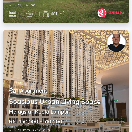
~ USD$ 856,000
2
4
|
4
|
681 m
ซื้อ | Apartment
Spacious Urban Living Space
Malaysia | Kuala Lumpur
RM 450,000 - 510,000
~ USD$ 110,000 - 125,000