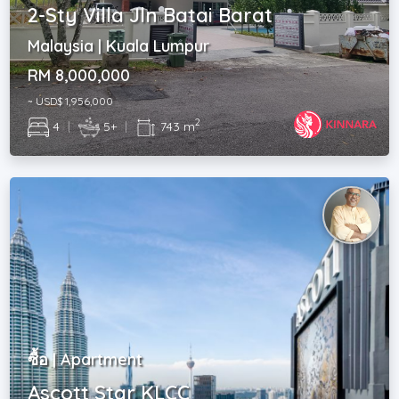
2-Sty Villa Jln Batai Barat
Malaysia | Kuala Lumpur
RM 8,000,000
~ USD$ 1,956,000
2
4
|
5+
|
743 m
ซื้อ | Apartment
Ascott Star KLCC