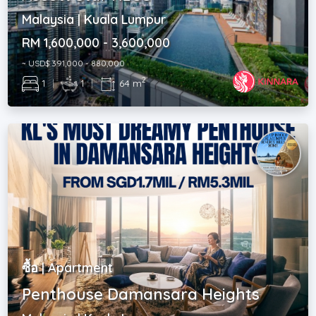
Malaysia | Kuala Lumpur
RM 1,600,000 - 3,600,000
~ USD$ 391,000 - 880,000
2
1
|
1
|
64 m
ซื้อ | Apartment
Penthouse Damansara Heights