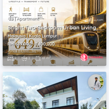
ซื้อ | Apartment
Bright Two-Bedroom Urban Living
Malaysia | Kuala Lumpur
RM 649,000 - 1,400,000
~ USD$ 159,000 - 342,000
2
2
|
2
|
61 m