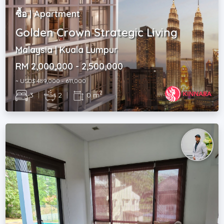
ซื้อ | Apartment
Golden Crown Strategic Living
Malaysia | Kuala Lumpur
RM 2,000,000 - 2,500,000
~ USD$ 489,000 - 611,000
2
3
|
2
|
0 m