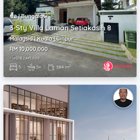
ซื้อ | Bungalow
3-Sty Villa Laman Setiakasih 8
Malaysia | Kuala Lumpur
RM 10,000,000
~ USD$ 2,445,000
2
5
|
5+
|
584 m