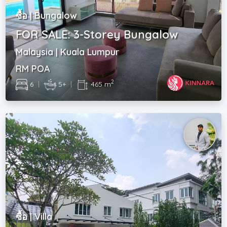
ซื้อ | Bungalow
FOR SALE: 3-Storey Bungalow
Malaysia | Kuala Lumpur
RM POA
2
6
|
5+
|
465 m
ซื้อ | Villa