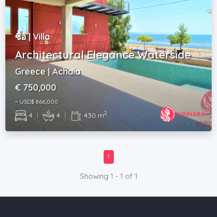
ซื้อ | Villa
Architectural Elegance Waterside
Greece | Achaïa
€ 750,000
~ USD$ 866,000
2
4
|
4
|
430 m
1
Showing 1 - 1 of 1