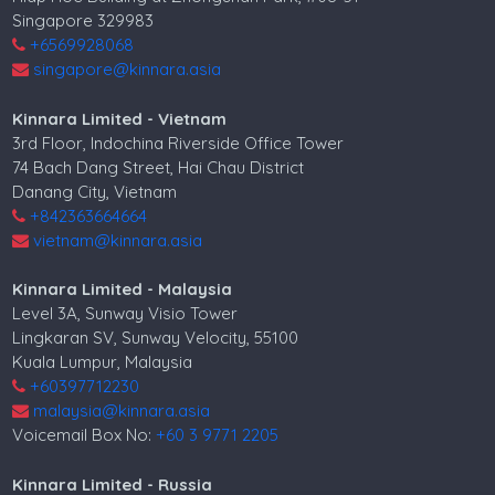
Singapore 329983
+6569928068
singapore@kinnara.asia
Kinnara Limited - Vietnam
3rd Floor, Indochina Riverside Office Tower
74 Bach Dang Street, Hai Chau District
Danang City, Vietnam
+842363664664
vietnam@kinnara.asia
Kinnara Limited - Malaysia
Level 3A, Sunway Visio Tower
Lingkaran SV, Sunway Velocity, 55100
Kuala Lumpur, Malaysia
+60397712230
malaysia@kinnara.asia
Voicemail Box No:
+60 3 9771 2205
Kinnara Limited - Russia