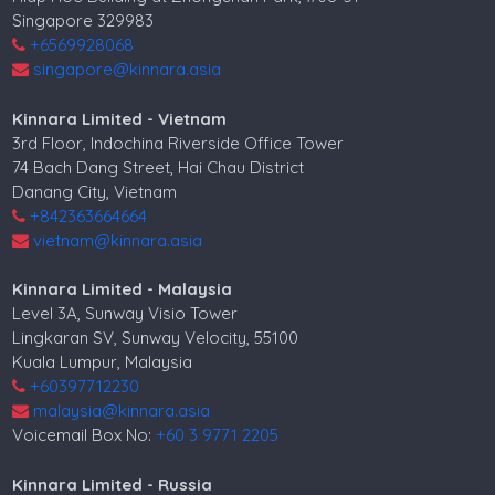
Singapore 329983
+6569928068
singapore@kinnara.asia
Kinnara Limited - Vietnam
3rd Floor, Indochina Riverside Office Tower
74 Bach Dang Street, Hai Chau District
Danang City, Vietnam
+842363664664
vietnam@kinnara.asia
Kinnara Limited - Malaysia
Level 3A, Sunway Visio Tower
Lingkaran SV, Sunway Velocity, 55100
Kuala Lumpur, Malaysia
+60397712230
malaysia@kinnara.asia
Voicemail Box No:
+60 3 9771 2205
Kinnara Limited - Russia