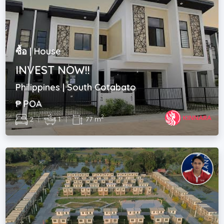
ซื้อ | House
INVEST NOW!!
Philippines | South Cotabato
₱ POA
2
2
|
1
|
77 m