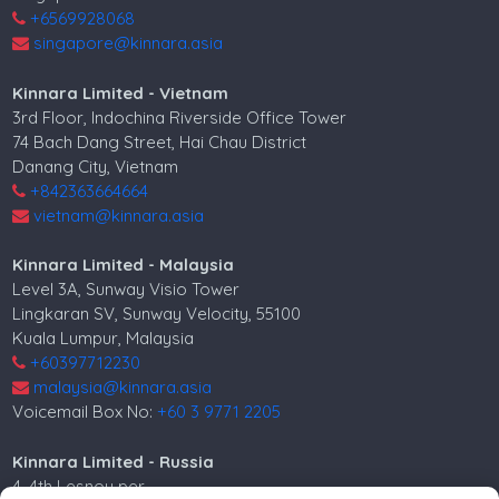
+6569928068
singapore@kinnara.asia
Kinnara Limited - Vietnam
3rd Floor, Indochina Riverside Office Tower
74 Bach Dang Street, Hai Chau District
Danang City, Vietnam
+842363664664
vietnam@kinnara.asia
Kinnara Limited - Malaysia
Level 3A, Sunway Visio Tower
Lingkaran SV, Sunway Velocity, 55100
Kuala Lumpur, Malaysia
+60397712230
malaysia@kinnara.asia
Voicemail Box No:
+60 3 9771 2205
Kinnara Limited - Russia
4, 4th Lesnoy per.