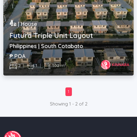
ซื้อ | House
Futura Triple Unit Layout
Philippines | South Cotabato
₱ POA
2
2
|
1
|
102 m
1
Showing 1 - 2 of 2