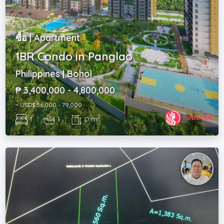
ซื้อ | Apartment
1BR Condo in Panglao
Philippines | Bohol
₱ 3,400,000 - 4,800,000
~ USD$ 56,000 - 79,000
2
1
|
1
|
0 m