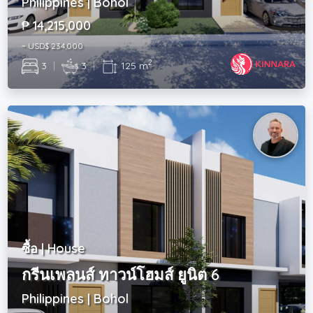
Philippines | Bohol
₱ 14,215,000
~ USD$ 234,000
2
3
|
3
|
125 m
ซื้อ | House
กรีนเพลนส์ ทาวน์โฮมส์ ยูนิต 6
Philippines | Bohol