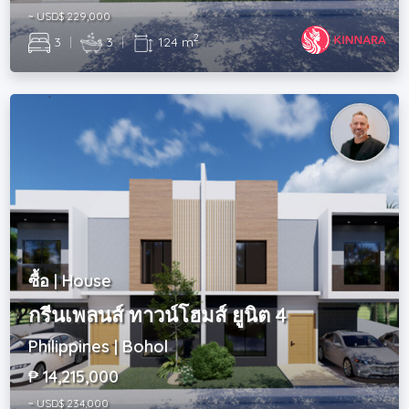
~ USD$ 229,000
2
3
|
3
|
124 m
ซื้อ | House
กรีนเพลนส์ ทาวน์โฮมส์ ยูนิต 4
Philippines | Bohol
₱ 14,215,000
~ USD$ 234,000