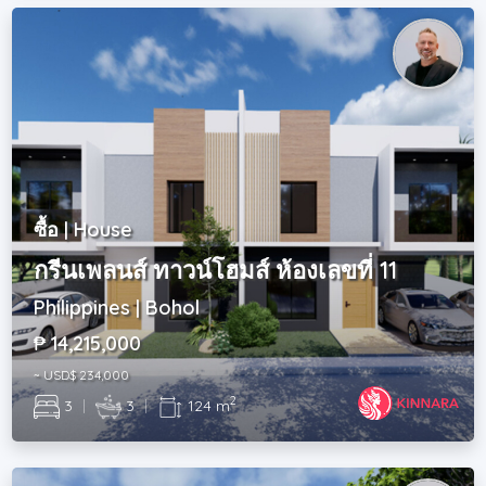
ซื้อ | House
กรีนเพลนส์ ทาวน์โฮมส์ ห้องเลขที่ 11
Philippines | Bohol
₱ 14,215,000
~ USD$ 234,000
2
3
|
3
|
124 m