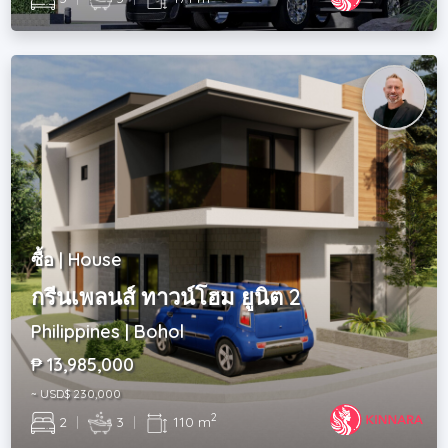
ซื้อ | House
กรีนเพลนส์ ทาวน์โฮม ยูนิต 2
Philippines | Bohol
₱ 13,985,000
~ USD$ 230,000
2
2
|
3
|
110 m