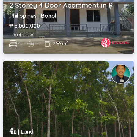
2 Storey 4 Door Apartment in P
Philippines | Bohol
₱ 5,000,000
~ USD$ 82,000
2
4
|
4
|
200 m
ซื้อ | Land