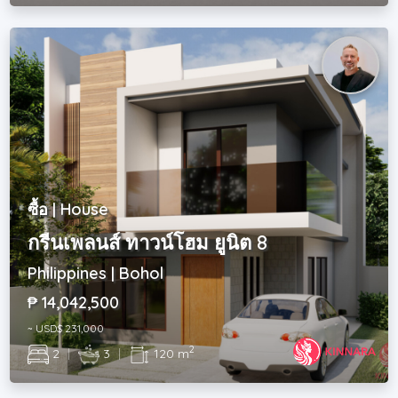
ซื้อ | House
กรีนเพลนส์ ทาวน์โฮม ยูนิต 8
Philippines | Bohol
₱ 14,042,500
~ USD$ 231,000
2
2
|
3
|
120 m