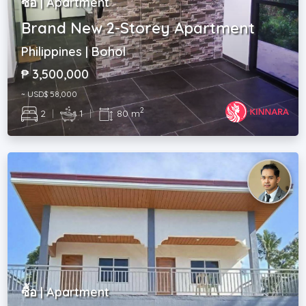
ซื้อ | Apartment
Brand New 2-Storey Apartment
Philippines | Bohol
₱ 3,500,000
~ USD$ 58,000
2
2
|
1
|
80 m
ซื้อ | Apartment