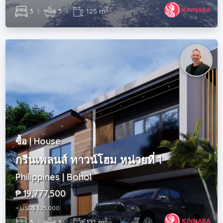
2
3
|
3
|
125 m
ซื้อ | House
กรีนเพลนส์ ทาวน์โฮม หน่วยที่ 1
Philippines | Bohol
₱ 19,777,500
~ USD$ 325,000
2
3
|
3
|
171 m