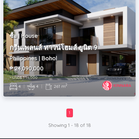
ซื้อ | House
กรีนเพลนส์ ทาวน์โฮมส์ ยูนิต 9
Philippines | Bohol
₱ 24,090,000
~ USD$ 396,000
2
4
|
4
|
261 m
1
Showing 1 - 18 of 18