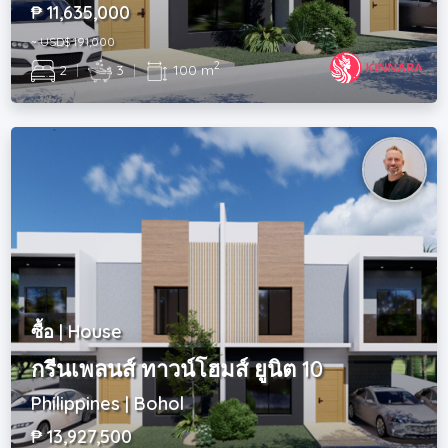
₱ 11,635,000
~ USD$ 191,000
2
2
|
3
|
100 m
ซื้อ | House
กรีนเพลนส์ ทาวน์โฮมส์ ยูนิต 10
Philippines | Bohol
₱ 13,927,500