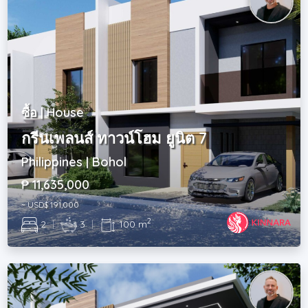
ซื้อ | House
กรีนเพลนส์ ทาวน์โฮม ยูนิต 7
Philippines | Bohol
₱ 11,635,000
~ USD$ 191,000
2
2
|
3
|
100 m