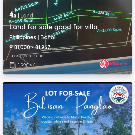
ซื้อ | Land
Land for sale good for villa
Philippines | Bohol
₱ 81,000 - 81,967
~ USD$ 1,000 - 1,000
2
1,000 m