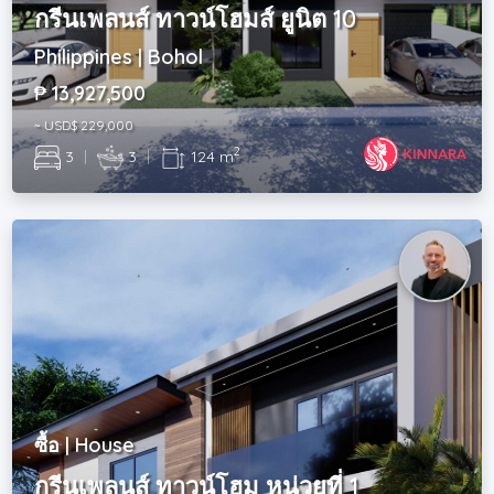
กรีนเพลนส์ ทาวน์โฮมส์ ยูนิต 10
Philippines | Bohol
₱ 13,927,500
~ USD$ 229,000
2
3
|
3
|
124 m
ซื้อ | House
กรีนเพลนส์ ทาวน์โฮม หน่วยที่ 1