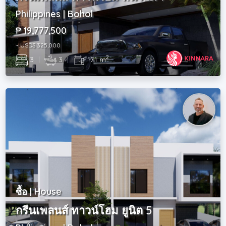
Philippines | Bohol
₱ 19,777,500
~ USD$ 325,000
2
3
|
3
|
171 m
ซื้อ | House
กรีนเพลนส์ ทาวน์โฮม ยูนิต 5