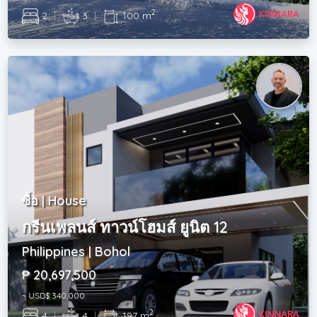
2
2
|
3
|
100 m
ซื้อ | House
กรีนเพลนส์ ทาวน์โฮมส์ ยูนิต 12
Philippines | Bohol
₱ 20,697,500
~ USD$ 340,000
2
4
|
4
|
197 m