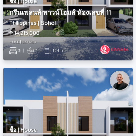
ซื้อ | House
กรีนเพลนส์ ทาวน์โฮมส์ ห้องเลขที่ 11
Philippines | Bohol
₱ 14,215,000
~ USD$ 234,000
2
3
|
3
|
124 m
ซื้อ | House