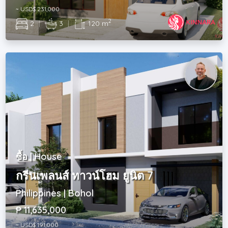
~ USD$ 231,000
2
2
|
3
|
120 m
ซื้อ | House
กรีนเพลนส์ ทาวน์โฮม ยูนิต 7
Philippines | Bohol
₱ 11,635,000
~ USD$ 191,000