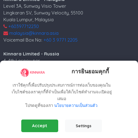
Level 3A, Sunway Visio Tower
Lingkaran SV, Sunway Velocity, 55100
Kuala Lumpur, Malaysia
+60397712230
malaysia@kinnara.asia
Voicemail Box No:
+60 3 9771 2205
Kinnara Limited - Russia
4, 4th Lesnoy per.
5th floor
การยินยอมคุกกี้
Moscow, 125047, Russia.
+74952258562
เราใช้คุกกี้เพื่อปรับปรุงประสบการณ์การท่องเว็บของคุณใน
russia@kinnara.asia
เว็บไซต์ของเราคุกกี้ที่จำเป็นเพื่อให้เว็บไซต์ทำงานจะเปิดอยู่
เสมอ
โปรดดูที่ของเรา
นโยบายความเป็นส่วนตัว
.
ลิขสิทธิ์ ©2024 Kinnara Limited - สงวนลิขสิทธิ์-2026
Essential Cookies
(Always Active)
Accept
Settings
Required for the website to function properly.
Analytics Cookies