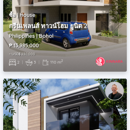
ซื้อ | House
กรีนเพลนส์ ทาวน์โฮม ยูนิต 2
Philippines | Bohol
₱ 13,985,000
~ USD$ 230,000
2
2
|
3
|
110 m