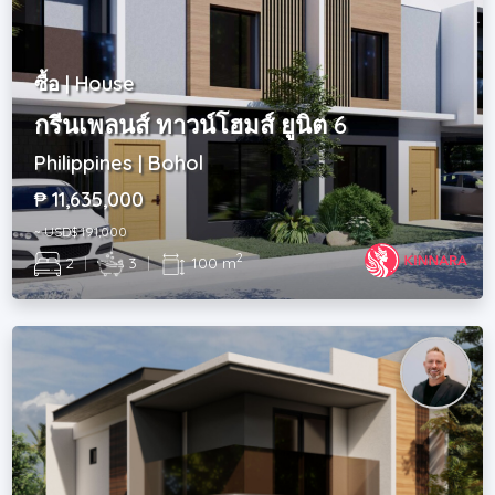
ซื้อ | House
กรีนเพลนส์ ทาวน์โฮมส์ ยูนิต 6
Philippines | Bohol
₱ 11,635,000
~ USD$ 191,000
2
2
|
3
|
100 m