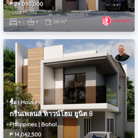
₱ 24,090,000
~ USD$ 396,000
2
4
|
4
|
261 m
ซื้อ | House
กรีนเพลนส์ ทาวน์โฮม ยูนิต 8
Philippines | Bohol
₱ 14,042,500