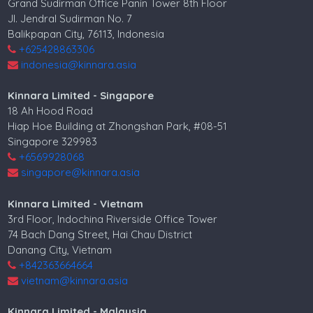
Grand Sudirman Office Panin Tower 8th Floor
Jl. Jendral Sudirman No. 7
Balikpapan City, 76113, Indonesia
+625428863306
indonesia@kinnara.asia
Kinnara Limited - Singapore
18 Ah Hood Road
Hiap Hoe Building at Zhongshan Park, #08-51
Singapore 329983
+6569928068
singapore@kinnara.asia
Kinnara Limited - Vietnam
3rd Floor, Indochina Riverside Office Tower
74 Bach Dang Street, Hai Chau District
Danang City, Vietnam
+842363664664
vietnam@kinnara.asia
Kinnara Limited - Malaysia