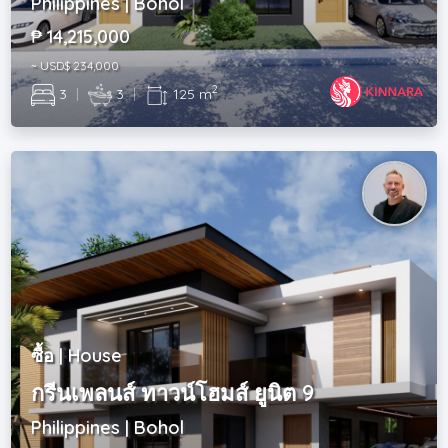
Philippines | Bohol
₱ 14,215,000
~ USD$ 234,000
2
3
|
3
|
125 m
ซื้อ | House
กรีนเพลนส์ ทาวน์โฮมส์ ยูนิต 9
Philippines | Bohol