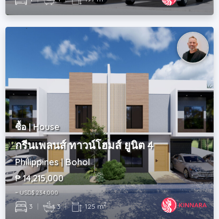
ซื้อ | House
กรีนเพลนส์ ทาวน์โฮมส์ ยูนิต 4
Philippines | Bohol
₱ 14,215,000
~ USD$ 234,000
2
3
|
3
|
125 m