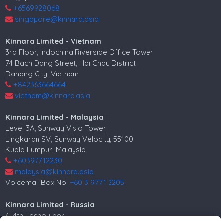
+6569928068
singapore@kinnara.asia
Kinnara Limited - Vietnam
3rd Floor, Indochina Riverside Office Tower
74 Bach Dang Street, Hai Chau District
Danang City, Vietnam
+842363664664
vietnam@kinnara.asia
Kinnara Limited - Malaysia
Level 3A, Sunway Visio Tower
Lingkaran SV, Sunway Velocity, 55100
Kuala Lumpur, Malaysia
+60397712230
malaysia@kinnara.asia
Voicemail Box No:
+60 3 9771 2205
Kinnara Limited - Russia
4, 4th Lesnoy per.