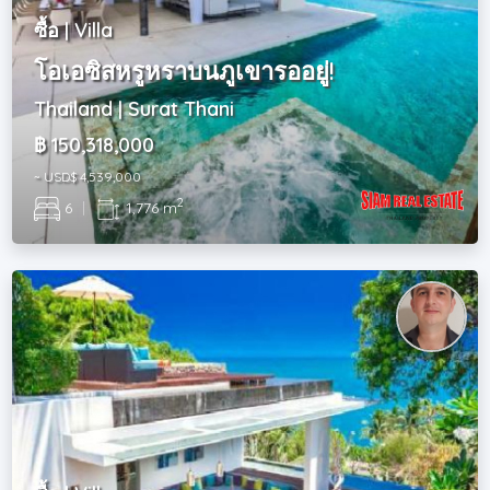
ซื้อ | Villa
โอเอซิสหรูหราบนภูเขารออยู่!
Thailand | Surat Thani
฿ 150,318,000
~ USD$ 4,539,000
2
6
|
1,776 m