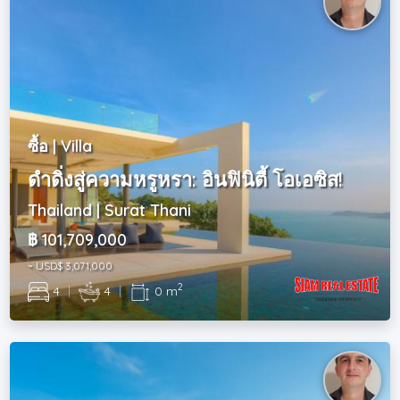
ซื้อ | Villa
ดำดิ่งสู่ความหรูหรา: อินฟินิตี้ โอเอซิส!
Thailand | Surat Thani
฿ 101,709,000
~ USD$ 3,071,000
2
4
|
4
|
0 m