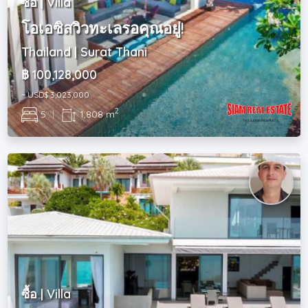
ซื้อ | Villa
โอเอซิสวิวทะเลรอคุณอยู่!
Thailand | Surat Thani
฿ 100,128,000
~ USD$ 3,023,000
2
5
|
1,808 m
ซื้อ | Villa