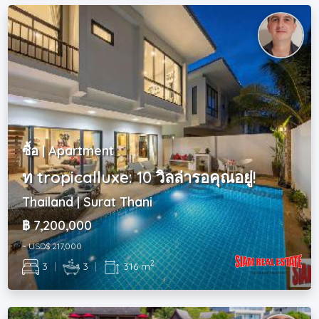
ซื้อ | Apartment
ท tropicalluxe: 10 วิลล่ารอคุณอยู่!
Thailand | Surat Thani
฿ 7,200,000
~ USD$ 217,000
2
3
|
3
|
316 m