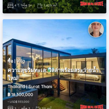
2
4
|
5+
|
1,609 m
ซื้อ | Villa
ความสุขริมทะเล: วิลล่าพร้อมสระว่ายน้ำ
ใหม่!
Thailand | Surat Thani
฿ 18,300,000
~ USD$ 553,000
2
3
|
3
|
55 m