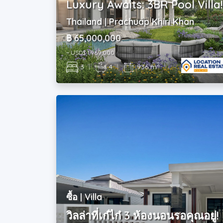
Luxury Awaits: 3BR Pool Villa
Thailand | Prachuap Khiri Khan
฿ 65,000,000
~ USD$ 1,969,000
2
3
|
4
|
936 m
ซื้อ | Villa
วิลล่าที่เก๋ไก๋ 3 ห้องนอนรอคุณอยู่!