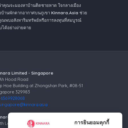
ว่าคุณจะมองหาบ้านติดชายหาด ใจกลางเมือง
ือบ้านพักตากอากาศบนภูเขา
Kinnara.Asia
ช่วย
คุณพบอสังหาริมทรัพย์หรือการลงทุนที่สมบูรณ์
ได้อย่างง่ายดาย
nnara Limited - Singapore
 Ah Hood Road
p Hoe Building at Zhongshan Park, #08-51
ngapore 329983
+6569928068
singapore@kinnara.asia
nara Limited - Russia
การยินยอมคุกกี้
4th Lesnoy per.