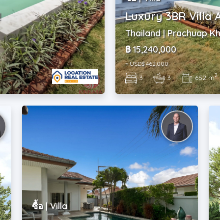
!
Luxury 3BR Villa 
Thailand | Prachuap Kh
฿ 15,240,000
~ USD$ 462,000
2
3
|
3
|
652 m
ซื้อ | Villa