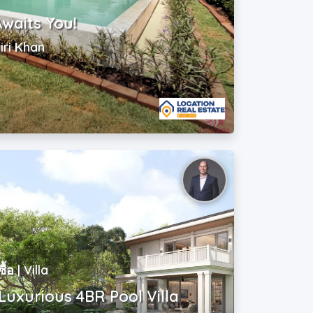
Awaits You!
iri Khan
ซื้อ | Villa
Luxurious 4BR Pool Villa