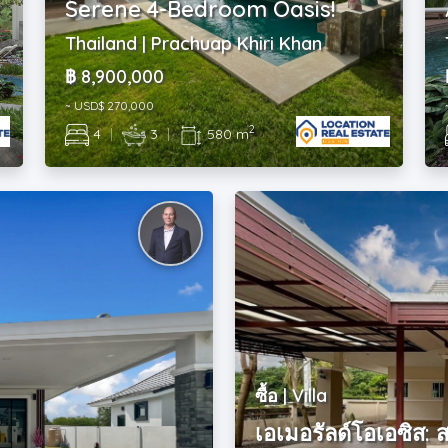
!
Serene 4-Bedroom Oasis!
Thailand | Prachuap Khiri Khan
฿ 8,900,000
~ USD$ 270,000
2
4
|
3
|
580 m
ซื้อ | Villa
เอเมอรัลด์โอเอซิส: 