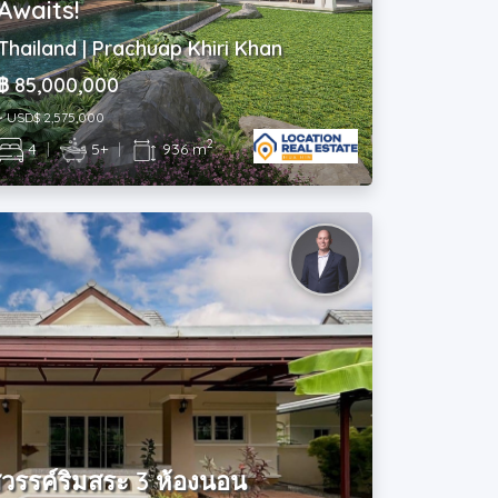
Awaits!
Thailand | Prachuap Khiri Khan
฿ 85,000,000
~ USD$ 2,575,000
2
4
|
5+
|
936 m
สวรรค์ริมสระ 3 ห้องนอน