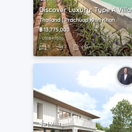
Discover Luxury: Type A Villa
Thailand | Prachuap Khiri Khan
฿ 13,775,000
~ USD$ 417,000
2
3
|
2
|
640 m
ซื้อ | Villa