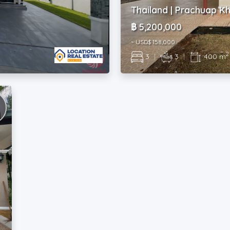
Thailand | Prachuap Kh
฿ 5,200,000
~ USD$ 158,000
2
3
|
3
|
400 m