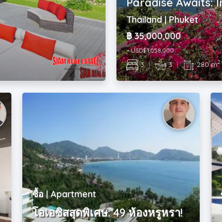
Paradise Awaits: I
Thailand | Phuket
฿ 35,000,000
~ USD$ 1,058,000
2
3
|
3
|
280 m
ซื้อ | Apartment
โอเอซิสสุดพิเศษ: 49 ห้องหรูหรา!