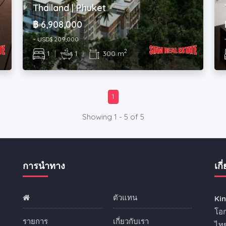
Thailand | Phuket
฿ 6,908,000
~ USD$ 209,000
2
1
|
1
|
300 m
1
Showing 1 - 5 of 5
การนำทาง
เกี
ตัวแทน
Ki
ง
โอก
รายการ
เกี่ยวกับเรา
ไทย