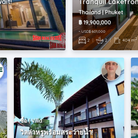
ait!
Tranquil Lakefront
Thailand | Phuket
฿ 19,900,000
~ USD$ 601,000
2
2
|
2
|
404 m
ซื้อ | Villa
วิลล่าหรูพร้อมสระว่ายน้ำ!