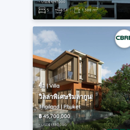
~ USD$ 4,197,000
2
5
|
5+
|
1,388 m
ซื้อ | Villa
วิลล่าพิเศษริมลากูน!
Thailand | Phuket
฿ 45,700,000
~ USD$ 1,380,000