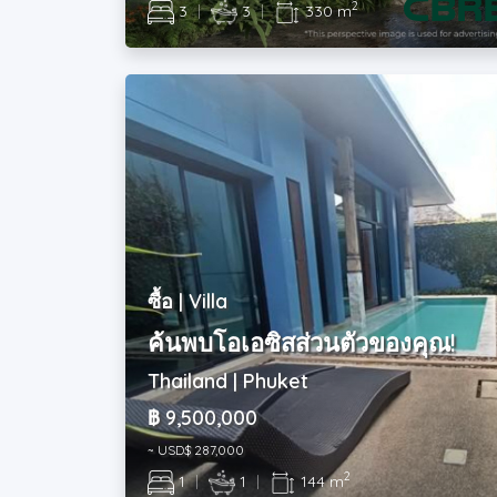
2
3
|
3
|
330 m
ซื้อ | Villa
ค้นพบโอเอซิสส่วนตัวของคุณ!
Thailand | Phuket
฿ 9,500,000
~ USD$ 287,000
2
1
|
1
|
144 m