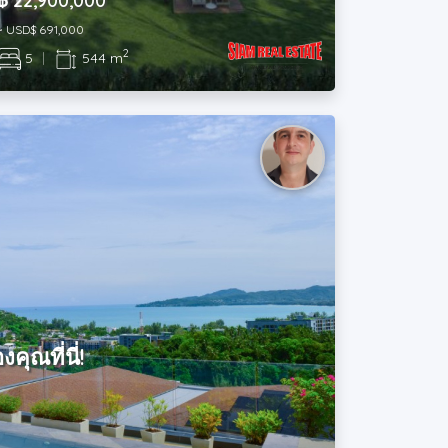
฿ 22,900,000
~ USD$ 691,000
2
5
|
544 m
ุณที่นี่!