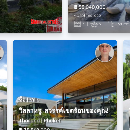
฿ 53,040,000
~ USD$ 1,601,000
2
3
|
3
|
434 m
ซื้อ | Villa
วิลลาหรู: สวรรค์เขตร้อนของคุณ!
Thailand | Phuket