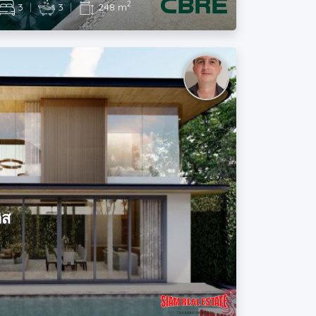
2
3
|
3
|
248 m
ิส