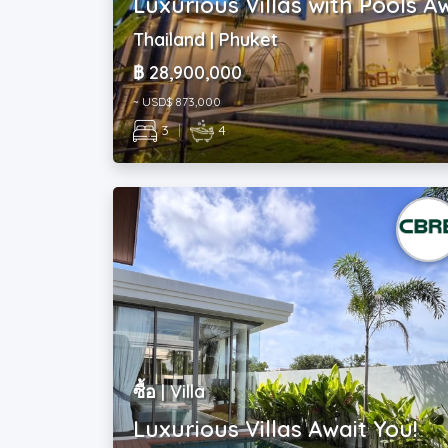
Luxurious Villas with Pools Aw
Thailand | Phuket
฿ 28,900,000
~ USD$ 873,000
3
|
4
ซื้อ | Villa
Luxurious Villas Await You!