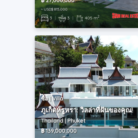
฿ 27,000,000
~ USD$ 815,000
2
3
|
3
|
405 m
ซื้อ | Villa
ภูเก็ตหรูหรา: วิลล่าที่ฝันของคุณ!
Thailand | Phuket
฿ 139,000,000