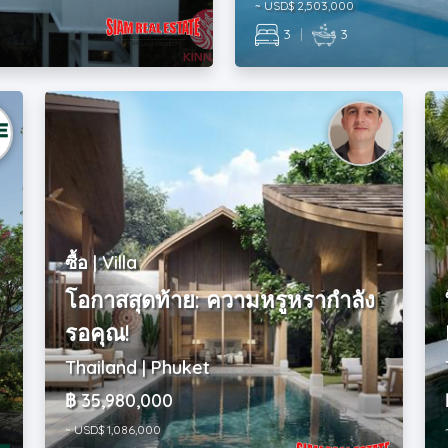
~ USD$ 2,503,000
3
|
3
ซื้อ | Villa
โอกาสสุดท้าย: ความหรูหรากำลัง
รอคุณ!
Thailand | Phuket
฿ 35,980,000
~ USD$ 1,086,000