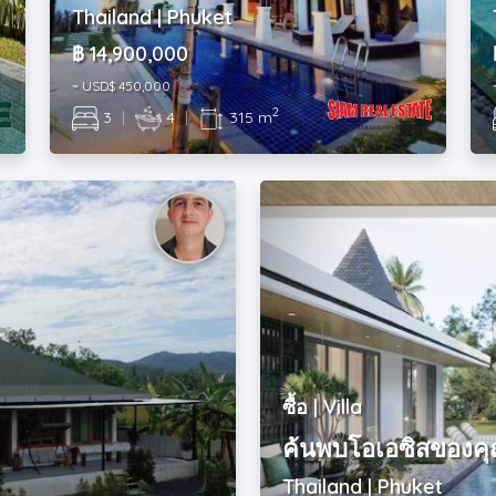
Thailand | Phuket
฿ 14,900,000
~ USD$ 450,000
2
3
|
4
|
315 m
ซื้อ | Villa
ค้นพบโอเอซิสของคุณ
Thailand | Phuket