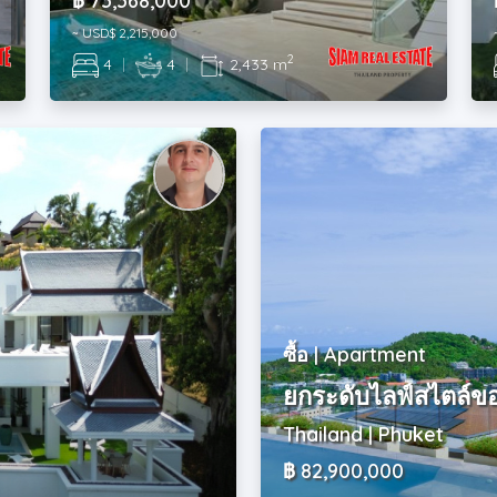
฿ 73,368,000
~ USD$ 2,215,000
2
4
|
4
|
2,433 m
ซื้อ | Apartment
ยกระดับไลฟ์สไตล์ของค
Thailand | Phuket
฿ 82,900,000