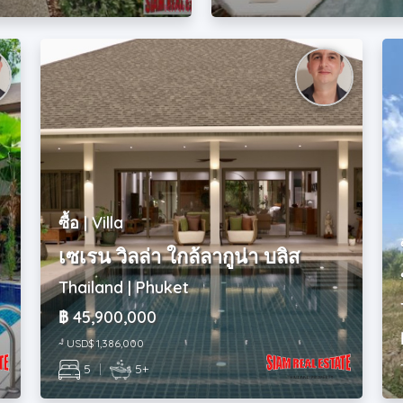
ซื้อ | Villa
เซเรน วิลล่า ใกล้ลากูน่า บลิส
Thailand | Phuket
฿ 45,900,000
~ USD$ 1,386,000
5
|
5+