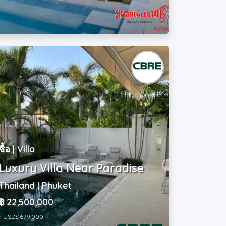
ซื้อ | Villa
Luxury Villa Near Paradise
Thailand | Phuket
฿ 22,500,000
~ USD$ 679,000