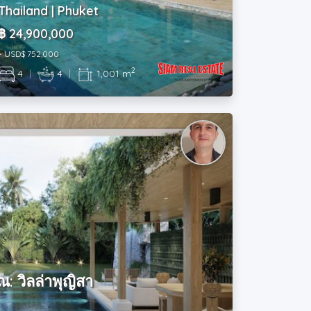
Thailand | Phuket
฿ 24,900,000
~ USD$ 752,000
2
4
|
4
|
1,001 m
: วิลล่าพุญิสา