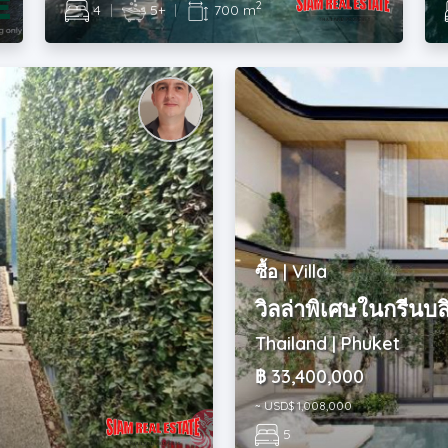
2
4
|
5+
|
700 m
ซื้อ | Villa
วิลล่าพิเศษในกรีนบล
Thailand | Phuket
฿ 33,400,000
~ USD$ 1,008,000
5