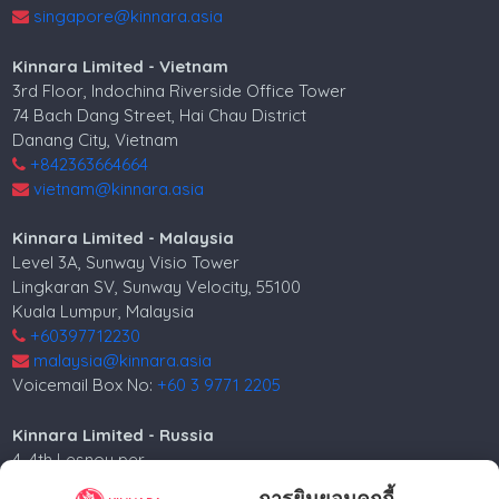
singapore@kinnara.asia
Kinnara Limited - Vietnam
3rd Floor, Indochina Riverside Office Tower
74 Bach Dang Street, Hai Chau District
Danang City, Vietnam
+842363664664
vietnam@kinnara.asia
Kinnara Limited - Malaysia
Level 3A, Sunway Visio Tower
Lingkaran SV, Sunway Velocity, 55100
Kuala Lumpur, Malaysia
+60397712230
malaysia@kinnara.asia
Voicemail Box No:
+60 3 9771 2205
Kinnara Limited - Russia
4, 4th Lesnoy per.
5th floor