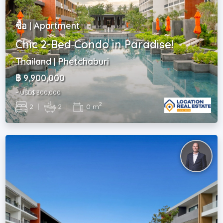
ซื้อ | Apartment
Chic 2-Bed Condo in Paradise!
Thailand | Phetchaburi
฿ 9,900,000
~ USD$ 300,000
2
2
|
2
|
0 m