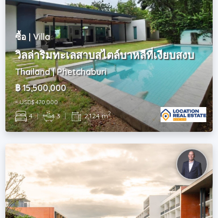
ซื้อ | Villa
วิลล่าริมทะเลสาบสไตล์บาหลีที่เงียบสงบ
Thailand | Phetchaburi
฿ 15,500,000
~ USD$ 470,000
2
4
|
3
|
2,124 m