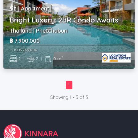
ซื้อ | Apartment
Bright Luxury: 2BR Condo Awaits!
Thailand | Phetchaburi
฿ 7,900,000
~ USD$ 239,000
2
2
|
2
|
0 m
1
Showing 1 - 3 of 3