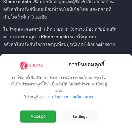
Kinnara.Asia
เชื่อมต่อนักลงทุนและผู้ซื้อเข้ากับโอกาสด้าน
อสังหาริมทรัพย์ที่ยอดเยี่ยมทั่วอินโดนีเซีย ไทย และตลาดที่
เติบโตเร็วที่สุดในเอเชีย
ไม่ว่าคุณจะมองหาบ้านติดชายหาด ใจกลางเมือง หรือบ้านพัก
ตากอากาศบนภูเขา
Kinnara.Asia
ช่วยให้คุณพบ
อสังหาริมทรัพย์หรือการลงทุนที่สมบูรณ์แบบได้อย่างง่ายดาย
การยินยอมคุกกี้
Regional Offices
เราใช้คุกกี้เพื่อปรับปรุงประสบการณ์การท่องเว็บของคุณใน
เว็บไซต์ของเราคุกกี้ที่จำเป็นเพื่อให้เว็บไซต์ทำงานจะเปิดอยู่
เสมอ
Kinnara Limited - Thailand
โปรดดูที่ของเรา
นโยบายความเป็นส่วนตัว
.
58, 9 Lagoon Rd, Choeng Thale
Thalang District, Phuket, 83110, Thailand
Essential Cookies
(Always Active)
+66809201023
Accept
Settings
Required for the website to function properly.
thailand@kinnara.asia
Analytics Cookies
Kinnara Limited - Indonesia