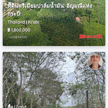
ที่ดินพรีเมียมปาล์มน้ำมัน: อัญมณีแห่ง
กระบี่!
Thailand | Krabi
฿ 1,800,000
~ USD$ 54,000
ซื้อ | Land