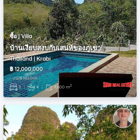
ซื้อ | Villa
บ้านเงียบสงบกับเสน่ห์ของภูเขา!
Thailand | Krabi
฿ 12,000,000
~ USD$ 362,000
2
3
|
4
|
1,600 m