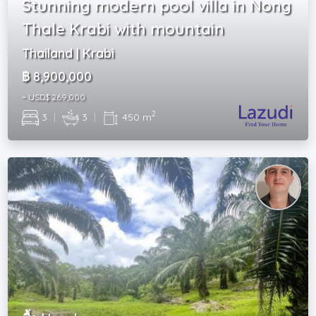
Stunning modern pool villa in Nong
Thale Krabi with mountain
Thailand | Krabi
฿ 8,900,000
~ USD$ 269,000
2
3
|
3
|
450 m