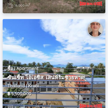
2
16,000 m
ซื้อ | Apartment
ซันเซ็ท โอเอซิส: เสน่ห์ริมชายหาด!
Thailand | Krabi
฿ 5,500,000
~ USD$ 166,000
2
2
|
2
|
84 m