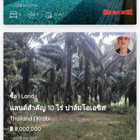
~ USD$ 800,000
2
3
|
3
|
0 m
ซื้อ | Land
แลนด์สำคัญ 10 ไร่ ปาล์มโอเอซิส!
Thailand | Krabi
฿ 8,000,000
~ USD$ 242,000