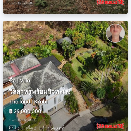
~ USD$ 112,000
ซื้อ | Villa
วิลลาหรูพร้อมวิวทะเล!
Thailand | Krabi
฿ 29,000,000
~ USD$ 876,000
2
3
|
3
|
580 m