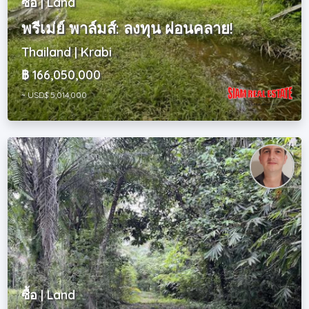
ซื้อ | Land
พรีเม่ย์ พาล์มส์: ลงทุน ผ่อนคลาย!
Thailand | Krabi
฿ 166,050,000
~ USD$ 5,014,000
ซื้อ | Land