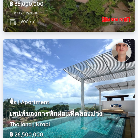
฿ 35,000,000
~ USD$ 1,057,000
2
1,600 m
ซื้อ | Apartment
เสน่ห์ของการพักผ่อนที่คลองม่วง!
Thailand | Krabi
฿ 26,500,000