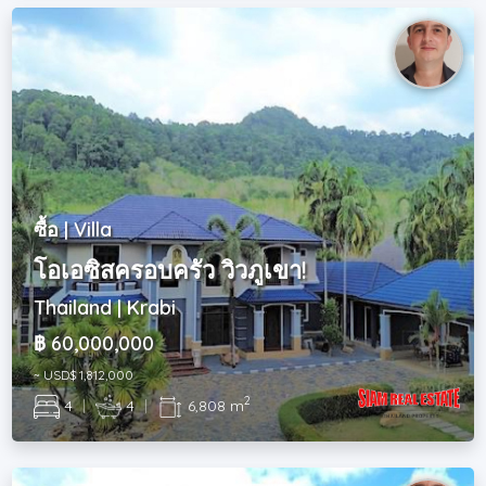
ซื้อ | Villa
โอเอซิสครอบครัว วิวภูเขา!
Thailand | Krabi
฿ 60,000,000
~ USD$ 1,812,000
2
4
|
4
|
6,808 m