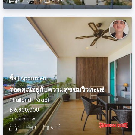
ซื้อ | Apartment
รอดคุณอยู่กับความสุขชมวิวทะเล!
Thailand | Krabi
฿ 6,800,000
~ USD$ 205,000
2
1
|
1
|
0 m