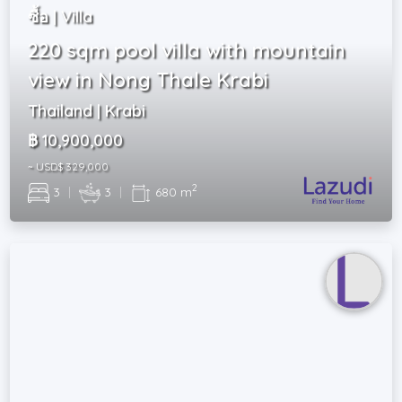
ซื้อ | Villa
220 sqm pool villa with mountain
view in Nong Thale Krabi
Thailand | Krabi
฿ 10,900,000
~ USD$ 329,000
2
3
|
3
|
680 m