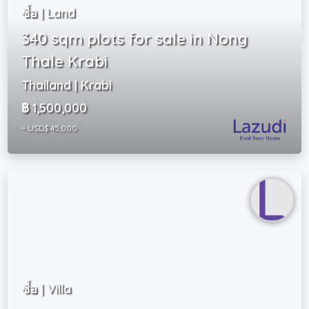
ซื้อ | Land
340 sqm plots for sale in Nong
Thale Krabi
Thailand | Krabi
฿ 1,500,000
~ USD$ 45,000
ซื้อ | Villa