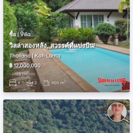
ซื้อ | Villa
วิลล่าสองหลัง, สวรรค์ที่แบ่งปัน!
Thailand | Koh Lanta
฿ 12,000,000
~ USD$ 364,000
2
4
|
2
|
400 m