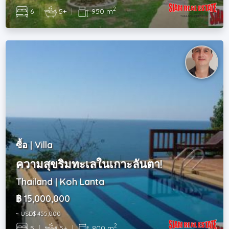
2
6
|
5+
|
950 m
ซื้อ | Villa
ความสุขริมทะเลในเกาะลันตา!
Thailand | Koh Lanta
฿ 15,000,000
~ USD$ 455,000
2
5
|
5+
|
800 m