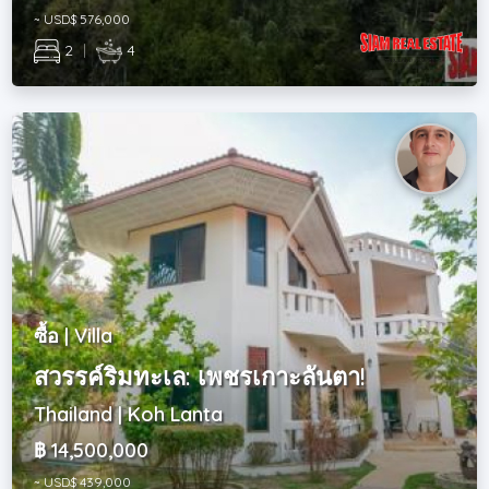
~ USD$ 576,000
2
|
4
ซื้อ | Villa
สวรรค์ริมทะเล: เพชรเกาะลันตา!
Thailand | Koh Lanta
฿ 14,500,000
~ USD$ 439,000