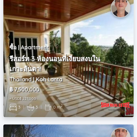
ซื้อ | Apartment
รีสอร์ท 3 ห้องนอนที่เงียบสงบใน
เกาะลันตา!
Thailand | Koh Lanta
฿ 7,500,000
~ USD$ 227,000
2
3
|
3
|
0 m