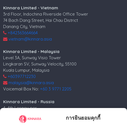
Kinnara Limited - Vietnam
3rd Floor, Indochina Riverside Office Tower
74 Bach Dang Street, Hai Chau District
Danang City, Vietnam
+842363664664
vietnam@kinnara.asia
Kinnara Limited - Malaysia
Level 3A, Sunway Visio Tower
Lingkaran SV, Sunway Velocity, 55100
Kuala Lumpur, Malaysia
+60397712230
malaysia@kinnara.asia
Voicemail Box No:
+60 3 9771 2205
Kinnara Limited - Russia
4, 4th Lesnoy per.
5th floor
การยินยอมคุกกี้
Moscow, 125047, Russia.
+74952258562