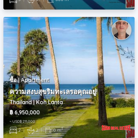
ซื้อ | Apartment
ความสงบสุขริมทะเลรอคุณอยู่!
Thailand | Koh Lanta
฿ 6,950,000
~ USD$ 211,000
2
2
|
2
|
0 m