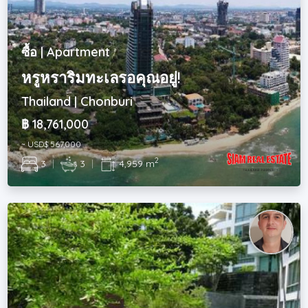
ซื้อ | Apartment
หรูหราริมทะเลรอคุณอยู่!
Thailand | Chonburi
฿ 18,761,000
~ USD$ 567,000
2
3
|
3
|
4,959 m