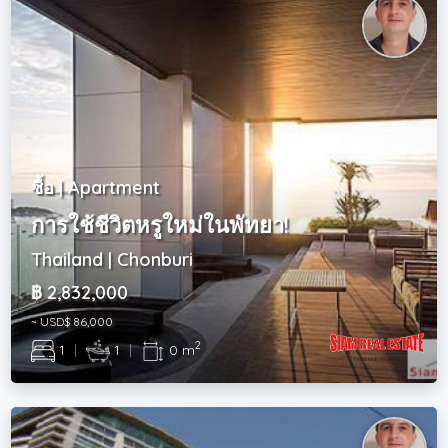
ซื้อ | Apartment
การใช้ชีวิตหรูใหม่ในพัทยา!
Thailand | Chonburi
฿ 2,832,000
~ USD$ 86,000
2
1
|
1
|
0 m