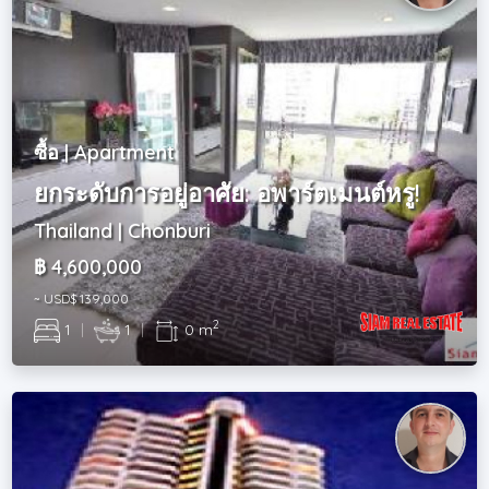
ซื้อ | Apartment
ยกระดับการอยู่อาศัย: อพาร์ตเมนต์หรู!
Thailand | Chonburi
฿ 4,600,000
~ USD$ 139,000
2
1
|
1
|
0 m