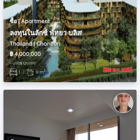
ซื้อ | Apartment
ลงทุนในลักซ์ พัทยา บลิส!
Thailand | Chonburi
฿ 4,000,000
~ USD$ 121,000
2
1
|
0 m