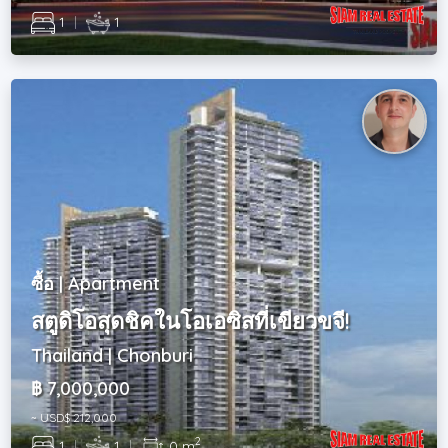
1
|
1
ซื้อ | Apartment
สตูดิโอสุดชิคในโอเอซิสที่เขียวขจี!
Thailand | Chonburi
฿ 7,000,000
~ USD$ 212,000
2
1
|
1
|
0 m