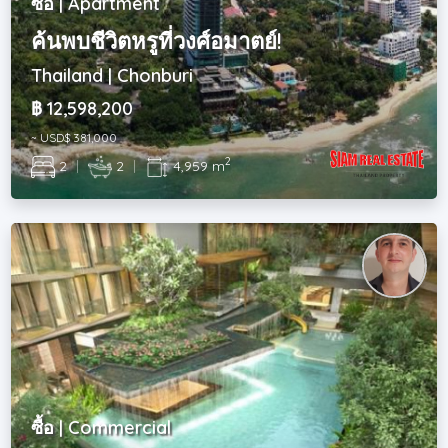
ซื้อ | Apartment
ค้นพบชีวิตหรูที่วงศ์อมาตย์!
Thailand | Chonburi
฿ 12,598,200
~ USD$ 381,000
2
2
|
2
|
4,959 m
ซื้อ | Commercial