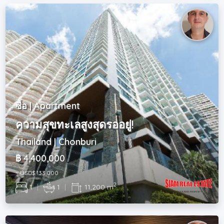
ซื้อ | Apartment
ความสุขทะเลสูงสุดรออยู่!
Thailand | Chonburi
฿ 4,400,000
~ USD$ 133,000
2
1
|
1
|
11,200 m