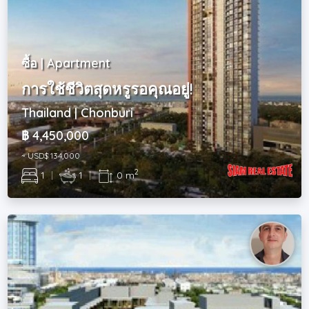
ซื้อ | Apartment
การใช้ชีวิตสุดหรูรอคุณอยู่!
Thailand | Chonburi
฿ 4,450,000
~ USD$ 134,000
2
1
|
1
|
0 m