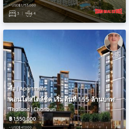
~ USD$ 1,753,000
3
|
4
ซื้อ | Apartment
คอนโดสไตล์ชิค เริ่มต้นที่ 1.55 ล้านบาท!
Thailand | Chonburi
฿ 1,550,000
~ USD$ 47,000