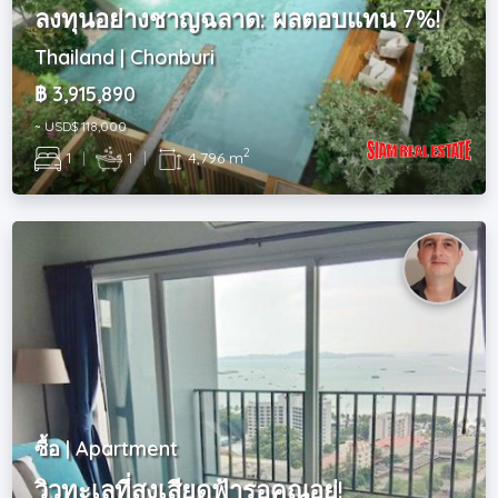
ลงทุนอย่างชาญฉลาด: ผลตอบแทน 7%!
Thailand | Chonburi
฿ 3,915,890
~ USD$ 118,000
2
1
|
1
|
4,796 m
ซื้อ | Apartment
วิวทะเลที่สูงเสียดฟ้ารอคุณอยู่!