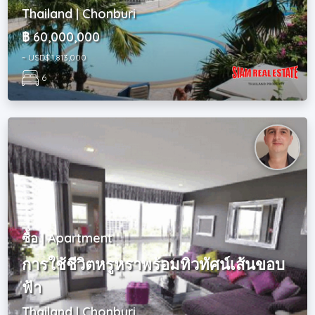
Thailand | Chonburi
฿ 60,000,000
~ USD$ 1,813,000
6
ซื้อ | Apartment
การใช้ชีวิตหรูหราพร้อมทิวทัศน์เส้นขอบ
ฟ้า
Thailand | Chonburi