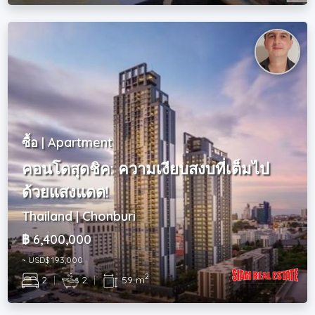
ซื้อ | Apartment
คอนโดสุดชิค: ความเงียบสงบที่เต็มไป
ด้วยแสงแดด!
Thailand | Chonburi
฿ 6,400,000
~ USD$ 193,000
2
2
|
2
|
59 m