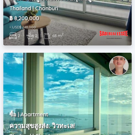
Thailand | Chonburi
฿ 8,200,000
~ USD$ 248,000
2
2
|
2
|
68 m
ซื้อ | Apartment
ความสุขสูงส่ง: วิวทะเล!