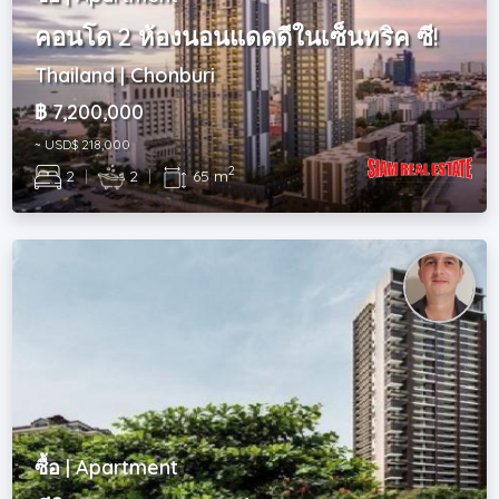
คอนโด 2 ห้องนอนแดดดีในเซ็นทริค ซี!
Thailand | Chonburi
฿ 7,200,000
~ USD$ 218,000
2
2
|
2
|
65 m
ซื้อ | Apartment