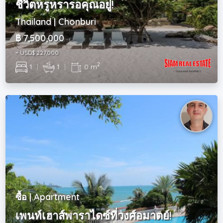
ชีวิตหรูหรารอคุณอยู่!
Thailand | Chonburi
฿ 7,500,000
~ USD$ 227,000
2
1
|
1
|
0 m
ซื้อ | Apartment
เพนท์เฮาส์พาราไดซ์ที่วงศ์อมาตย์!