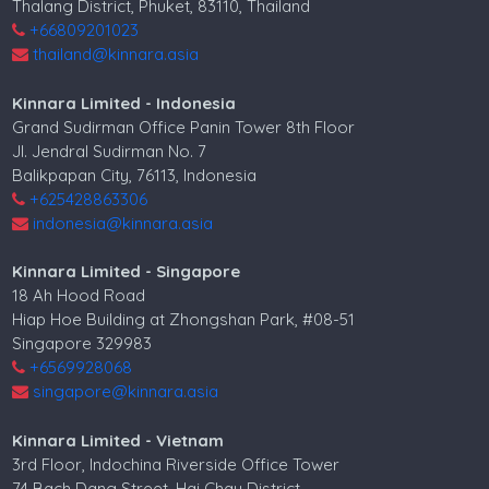
Thalang District, Phuket, 83110, Thailand
+66809201023
thailand@kinnara.asia
Kinnara Limited - Indonesia
Grand Sudirman Office Panin Tower 8th Floor
Jl. Jendral Sudirman No. 7
Balikpapan City, 76113, Indonesia
+625428863306
indonesia@kinnara.asia
Kinnara Limited - Singapore
18 Ah Hood Road
Hiap Hoe Building at Zhongshan Park, #08-51
Singapore 329983
+6569928068
singapore@kinnara.asia
Kinnara Limited - Vietnam
3rd Floor, Indochina Riverside Office Tower
74 Bach Dang Street, Hai Chau District