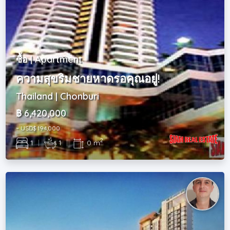
ซื้อ | Apartment
ความสุขริมชายหาดรอคุณอยู่!
Thailand | Chonburi
฿ 6,420,000
~ USD$ 194,000
2
1
|
1
|
0 m