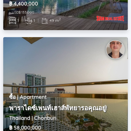
฿ 4,400,000
~ USD$ 133,000
2
1
|
1
|
49 m
ซื้อ | Apartment
พาราไดซ์เพนท์เฮาส์พัทยารอคุณอยู่!
Thailand | Chonburi
฿ 58,000,000