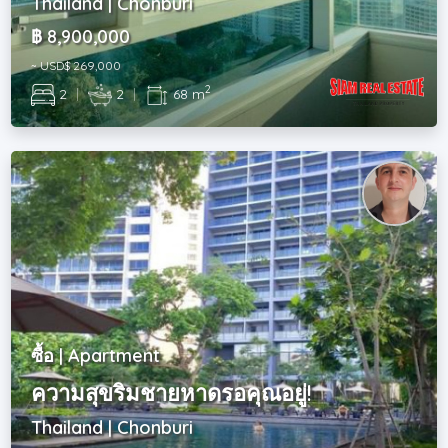
Thailand | Chonburi
฿ 8,900,000
~ USD$ 269,000
2
2
|
2
|
68 m
ซื้อ | Apartment
ความสุขริมชายหาดรอคุณอยู่!
Thailand | Chonburi