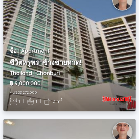
ซื้อ | Apartment
ชีวิตหรูหราข้างชายหาด!
Thailand | Chonburi
฿ 9,000,000
~ USD$ 272,000
2
1
|
1
|
0 m