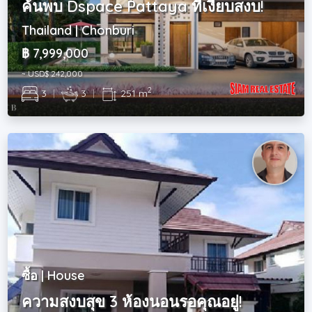
ค้นพบ Dspace Pattaya ที่เงียบสงบ!
Thailand | Chonburi
฿ 7,999,000
~ USD$ 242,000
2
3
|
3
|
251 m
ซื้อ | House
ความสงบสุข 3 ห้องนอนรอคุณอยู่!