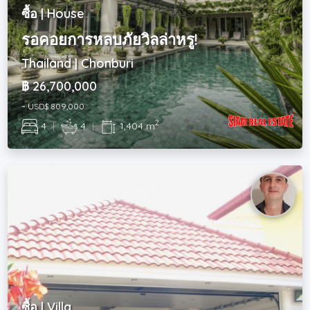
ซื้อ | House
รอคอยการหลบภัยวิลล่าหรู!
Thailand | Chonburi
฿ 26,700,000
~ USD$ 809,000
2
4
|
4
|
1,404 m
ซื้อ | Villa