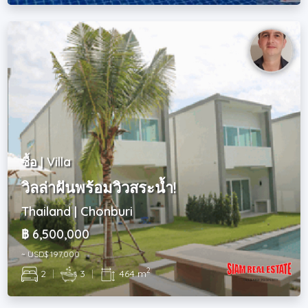
ซื้อ | Villa
วิลล่าฝันพร้อมวิวสระน้ำ!
Thailand | Chonburi
฿ 6,500,000
~ USD$ 197,000
2
2
|
3
|
464 m