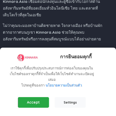
Kinnara.Asia
เชื่อมต่อนักลงทุนและผู้ซื้อเข้ากับโอกาสด้าน
อสังหาริมทรัพย์ที่ยอดเยี่ยมทั่วอินโดนีเซีย ไทย และตลาดที่
เติบโตเร็วที่สุดในเอเชีย
ไม่ว่าคุณจะมองหาบ้านติดชายหาด ใจกลางเมือง หรือบ้านพัก
ตากอากาศบนภูเขา
Kinnara.Asia
ช่วยให้คุณพบ
อสังหาริมทรัพย์หรือการลงทุนที่สมบูรณ์แบบได้อย่างง่ายดาย
การยินยอมคุกกี้
Regional Offices
เราใช้คุกกี้เพื่อปรับปรุงประสบการณ์การท่องเว็บของคุณใน
เว็บไซต์ของเราคุกกี้ที่จำเป็นเพื่อให้เว็บไซต์ทำงานจะเปิดอยู่
เสมอ
Kinnara Limited - Thailand
โปรดดูที่ของเรา
นโยบายความเป็นส่วนตัว
.
58, 9 Lagoon Rd, Choeng Thale
Thalang District, Phuket, 83110, Thailand
Essential Cookies
(Always Active)
+66809201023
Accept
Settings
Required for the website to function properly.
thailand@kinnara.asia
Analytics Cookies
Kinnara Limited - Indonesia