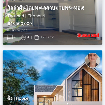
วิลล่าฝันโดยทะเลสาบมาบพระทอง!
Thailand | Chonburi
฿ 18,500,000
~ USD$ 561,000
2
4
|
4
|
1,200 m
ซื้อ | House