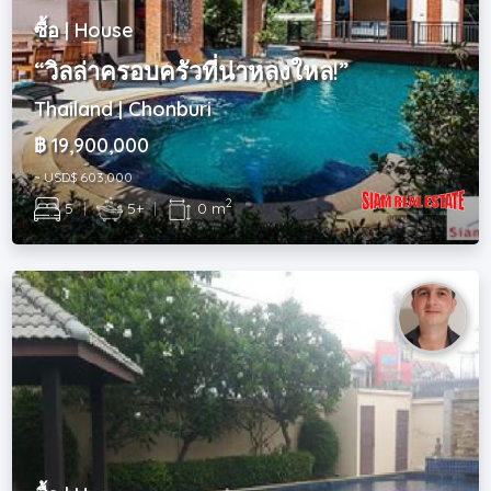
ซื้อ | House
“วิลล่าครอบครัวที่น่าหลงใหล!”
Thailand | Chonburi
฿ 19,900,000
~ USD$ 603,000
2
5
|
5+
|
0 m