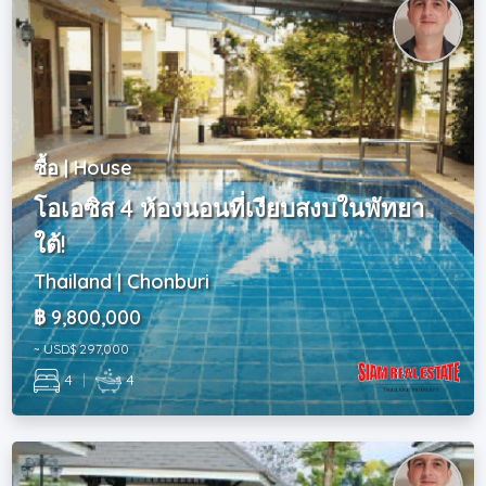
ซื้อ | House
โอเอซิส 4 ห้องนอนที่เงียบสงบในพัทยา
ใต้!
Thailand | Chonburi
฿ 9,800,000
~ USD$ 297,000
4
|
4