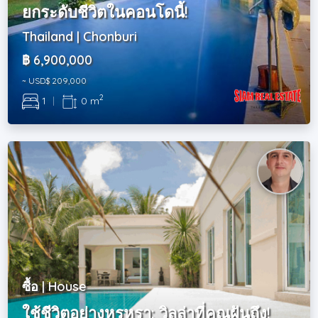
ยกระดับชีวิตในคอนโดนี้!
Thailand | Chonburi
฿ 6,900,000
~ USD$ 209,000
2
1
|
0 m
ซื้อ | House
ใช้ชีวิตอย่างหรูหรา: วิลล่าที่คุณฝันถึง!