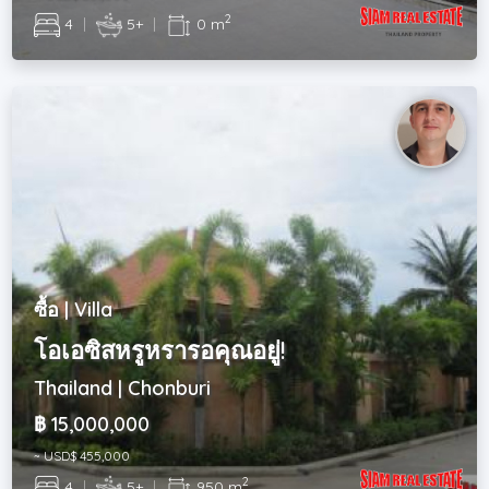
2
4
|
5+
|
0 m
ซื้อ | Villa
โอเอซิสหรูหรารอคุณอยู่!
Thailand | Chonburi
฿ 15,000,000
~ USD$ 455,000
2
4
|
5+
|
950 m