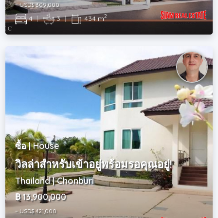
~ USD$ 309,000
2
4
|
3
|
434 m
ซื้อ | House
วิลล่าสำหรับเข้าอยู่พร้อมรอคุณอยู่!
Thailand | Chonburi
฿ 13,900,000
~ USD$ 421,000