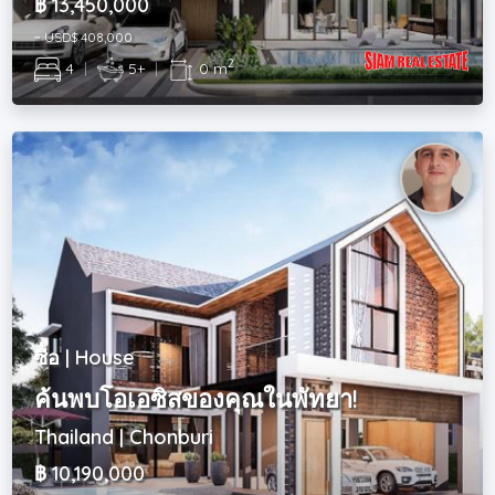
฿ 13,450,000
~ USD$ 408,000
2
4
|
5+
|
0 m
ซื้อ | House
ค้นพบโอเอซิสของคุณในพัทยา!
Thailand | Chonburi
฿ 10,190,000