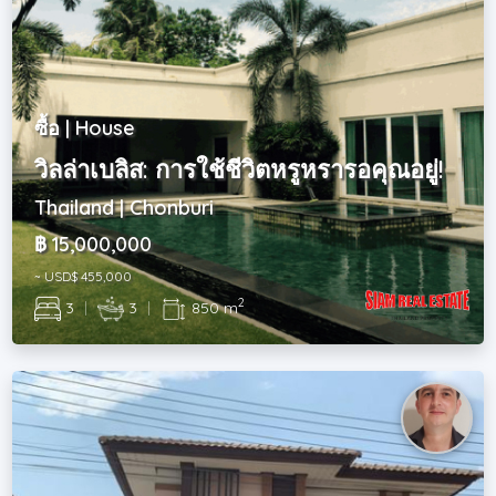
ซื้อ | House
วิลล่าเบลิส: การใช้ชีวิตหรูหรารอคุณอยู่!
Thailand | Chonburi
฿ 15,000,000
~ USD$ 455,000
2
3
|
3
|
850 m