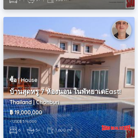
ซื้อ | House
บ้านสุดหรู 7 ห้องนอน ในพัทยาเดEast!
Thailand | Chonburi
฿ 19,000,000
~ USD$ 576,000
2
6
|
5+
|
1,600 m