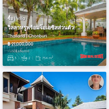
ซื้อ | Villa
วิลลาหรูพร้อมโอเอซิสส่วนตัว!
Thailand | Chonburi
฿ 21,000,000
~ USD$ 636,000
2
3
|
2
|
754 m