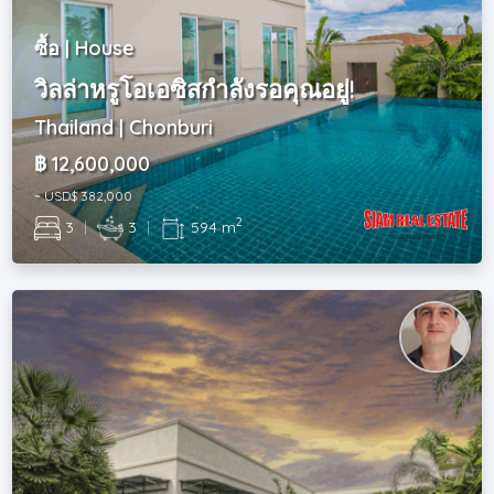
ซื้อ | House
วิลล่าหรูโอเอซิสกำลังรอคุณอยู่!
Thailand | Chonburi
฿ 12,600,000
~ USD$ 382,000
2
3
|
3
|
594 m