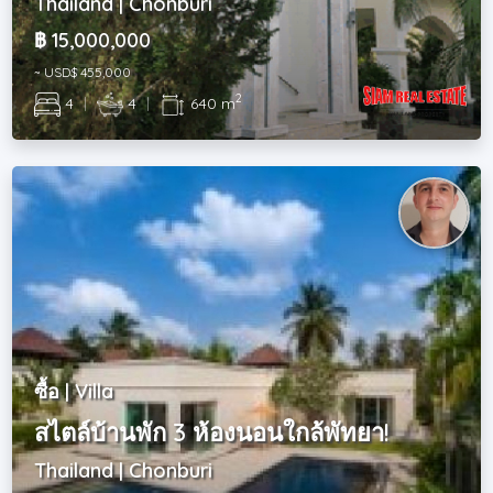
Thailand | Chonburi
฿ 15,000,000
~ USD$ 455,000
2
4
|
4
|
640 m
ซื้อ | Villa
สไตล์บ้านพัก 3 ห้องนอนใกล้พัทยา!
Thailand | Chonburi