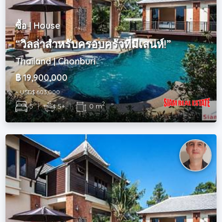
ซื้อ | House
“วิลล่าสำหรับครอบครัวที่มีเสน่ห์!”
Thailand | Chonburi
฿ 19,900,000
~ USD$ 603,000
2
5
|
5+
|
0 m