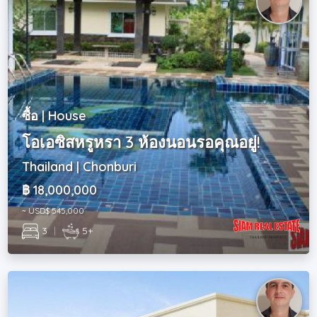
ซื้อ | House
โอเอซิสหรูหรา 3 ห้องนอนรอคุณอยู่!
Thailand | Chonburi
฿ 18,000,000
~ USD$ 545,000
3
|
5+