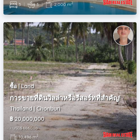
2
3
|
3
|
2,000 m
ซื้อ | Land
การขายที่ดินวิลล่าหรือรีสอร์ทที่สำคัญ!
Thailand | Chonburi
฿ 20,000,000
~ USD$ 606,000
2
10,496 m