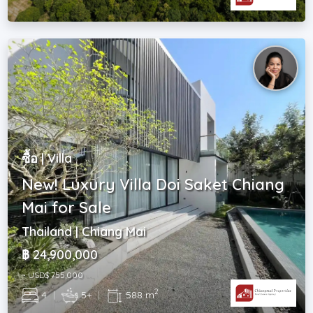
ซื้อ | Villa
New! Luxury Villa Doi Saket Chiang
Mai for Sale
Thailand | Chiang Mai
฿ 24,900,000
~ USD$ 755,000
2
4
|
5+
|
588 m