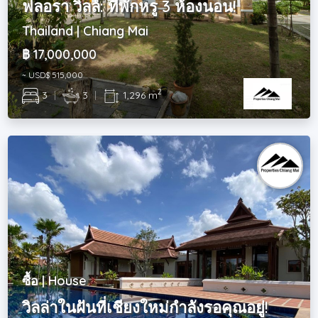
ฟลอรา วิลล์: ที่พักหรู 3 ห้องนอน!
Thailand | Chiang Mai
฿ 17,000,000
~ USD$ 515,000
2
3
|
3
|
1,296 m
ซื้อ | House
วิลล่าในฝันที่เชียงใหม่กำลังรอคุณอยู่!