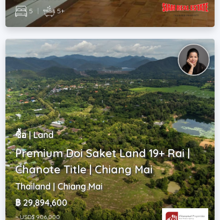
5
|
5+
ซื้อ | Land
Premium Doi Saket Land 19+ Rai |
Chanote Title | Chiang Mai
Thailand | Chiang Mai
฿ 29,894,600
~ USD$ 906,000