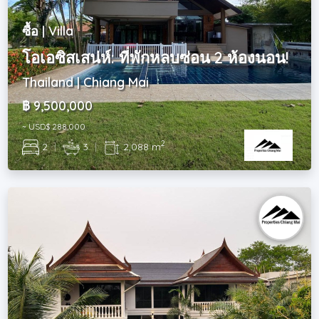
ซื้อ | Villa
โอเอซิสเสน่ห์: ที่พักหลบซ่อน 2 ห้องนอน!
Thailand | Chiang Mai
฿ 9,500,000
~ USD$ 288,000
2
2
|
3
|
2,088 m