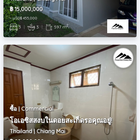
฿ 15,000,000
~ USD$ 455,000
2
3
|
3
|
597 m
ซื้อ | Commercial
โอเอซิสสงบในดอยสะเก็ดรอคุณอยู่!
Thailand | Chiang Mai