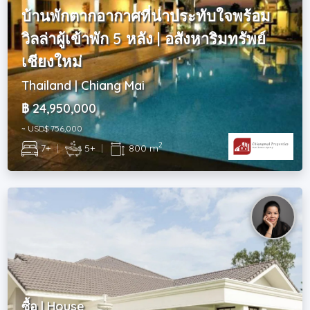
บ้านพักตากอากาศที่น่าประทับใจพร้อม
วิลล่าผู้เข้าพัก 5 หลัง | อสังหาริมทรัพย์
เชียงใหม่
Thailand | Chiang Mai
฿ 24,950,000
~ USD$ 756,000
2
7+
|
5+
|
800 m
ซื้อ | House