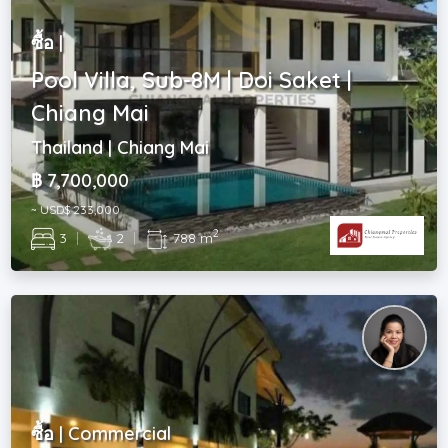
ซื้อ |
Pool Villa, Sub-8M | Doi Saket |
Chiang Mai
Thailand | Chiang Mai
฿ 7,700,000
~ USD$ 233,000
2
3
|
2
|
788 m
ซื้อ | Commercial