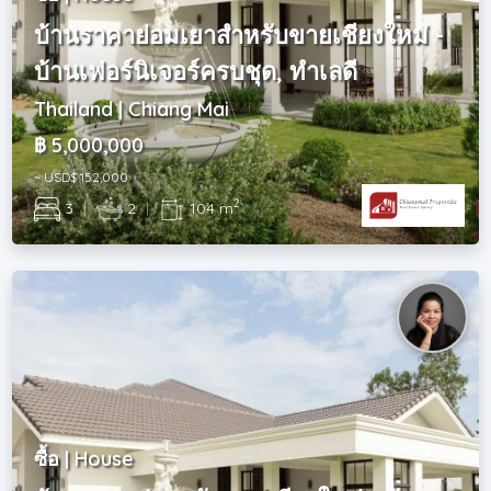
บ้านราคาย่อมเยาสำหรับขายเชียงใหม่ -
บ้านเฟอร์นิเจอร์ครบชุด, ทำเลดี
Thailand | Chiang Mai
฿ 5,000,000
~ USD$ 152,000
2
3
|
2
|
104 m
ซื้อ | House