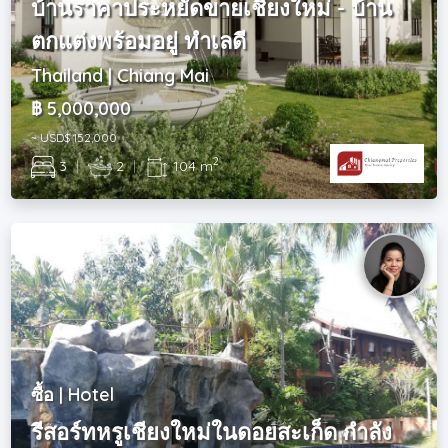
บ้านราคาประหยัดขายเชียงใหม่ - บ้าน
ตกแต่งพร้อมอยู่ ทำเลดี
Thailand | Chiang Mai
฿ 5,000,000
~ USD$ 152,000
2
3
|
2
|
104 m
ซื้อ | Hotel
รีสอร์ทหรูเชียงใหม่ในดอยสะเก็ด กำลัง