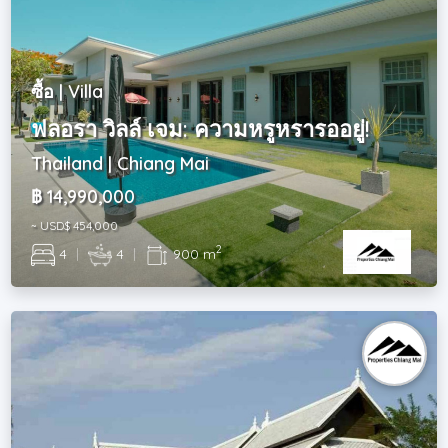
ซื้อ | Villa
ฟลอรา วิลล์ เจม: ความหรูหรารออยู่!
Thailand | Chiang Mai
฿ 14,990,000
~ USD$ 454,000
2
4
|
4
|
900 m