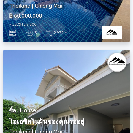
Thailand | Chiang Mai
฿ 60,000,000
~ USD$ 1,818,000
2
4
|
5+
|
2,972 m
ซื้อ | House
โอเอซิสในฝันของคุณรออยู่!
Thailand | Chiang Mai