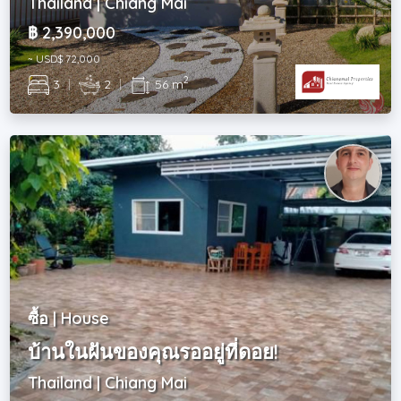
Thailand | Chiang Mai
฿ 2,390,000
~ USD$ 72,000
2
3
|
2
|
56 m
ซื้อ | House
บ้านในฝันของคุณรออยู่ที่ดอย!
Thailand | Chiang Mai