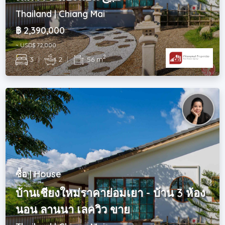
Thailand | Chiang Mai
฿ 2,390,000
~ USD$ 72,000
2
3
|
2
|
56 m
ซื้อ | House
บ้านเชียงใหม่ราคาย่อมเยา - บ้าน 3 ห้อง
นอน ลานนา เลควิว ขาย