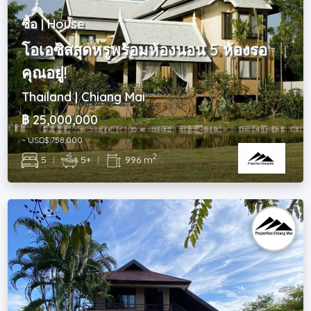
ซื้อ | House
โอเอซิสสุดหรูพร้อมห้องนอน 5 ห้องรอ
คุณอยู่!
Thailand | Chiang Mai
฿ 25,000,000
~ USD$ 758,000
2
5
|
5+
|
996 m