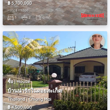
฿ 5,700,000
~ USD$ 173,000
2
3
|
2
|
0 m
ซื้อ | House
บ้านน่ารักในดอยสะเก็ด!
Thailand | Chiang Mai
฿ 4,500,000