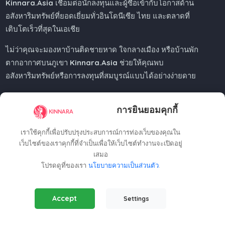
Kinnara.Asia
เชื่อมต่อนักลงทุนและผู้ซื้อเข้ากับโอกาสด้าน
อสังหาริมทรัพย์ที่ยอดเยี่ยมทั่วอินโดนีเซีย ไทย และตลาดที่
เติบโตเร็วที่สุดในเอเชีย
ไม่ว่าคุณจะมองหาบ้านติดชายหาด ใจกลางเมือง หรือบ้านพัก
ตากอากาศบนภูเขา
Kinnara.Asia
ช่วยให้คุณพบ
อสังหาริมทรัพย์หรือการลงทุนที่สมบูรณ์แบบได้อย่างง่ายดาย
การยินยอมคุกกี้
Regional Offices
เราใช้คุกกี้เพื่อปรับปรุงประสบการณ์การท่องเว็บของคุณใน
เว็บไซต์ของเราคุกกี้ที่จำเป็นเพื่อให้เว็บไซต์ทำงานจะเปิดอยู่
เสมอ
Kinnara Limited - Thailand
โปรดดูที่ของเรา
นโยบายความเป็นส่วนตัว
.
58, 9 Lagoon Rd, Choeng Thale
Thalang District, Phuket, 83110, Thailand
Essential Cookies
(Always Active)
+66809201023
Accept
Settings
Required for the website to function properly.
thailand@kinnara.asia
Analytics Cookies
Kinnara Limited - Indonesia