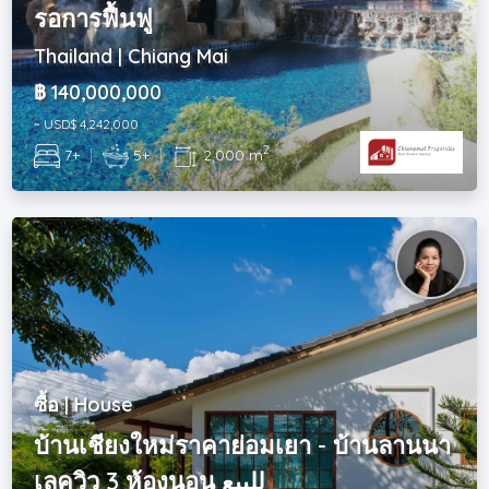
รอการฟื้นฟู
Thailand | Chiang Mai
฿ 140,000,000
~ USD$ 4,242,000
2
7+
|
5+
|
2,000 m
ซื้อ | House
บ้านเชียงใหม่ราคาย่อมเยา - บ้านลานนา
เลควิว 3 ห้องนอน للبيع