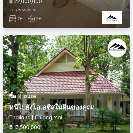
฿ 22,000,000
~ USD$ 667,000
7+
|
5+
ซื้อ | House
หนีไปยังโอเอซิสในฝันของคุณ!
Thailand | Chiang Mai
฿ 13,500,000