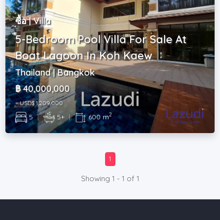
ซื้อ | Villa
5-Bedroom Pool Villa For Sale At
Boat Lagoon In Koh Kaew
Thailand | Bangkok
฿ 40,000,000
~ USD$ 1,209,000
2
5
|
5+
|
600 m
1
Showing 1 - 1 of 1