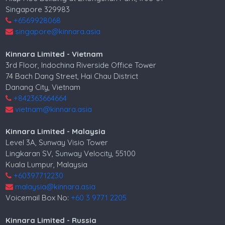
Singapore 329983
+6569928068
singapore@kinnara.asia
Kinnara Limited - Vietnam
3rd Floor, Indochina Riverside Office Tower
74 Bach Dang Street, Hai Chau District
Danang City, Vietnam
+842363664664
vietnam@kinnara.asia
Kinnara Limited - Malaysia
Level 3A, Sunway Visio Tower
Lingkaran SV, Sunway Velocity, 55100
Kuala Lumpur, Malaysia
+60397712230
malaysia@kinnara.asia
Voicemail Box No:
+60 3 9771 2205
Kinnara Limited - Russia