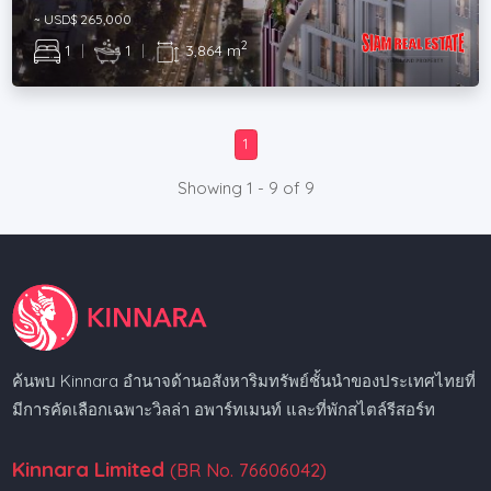
~ USD$ 265,000
2
1
|
1
|
3,864 m
1
Showing 1 - 9 of 9
ค้นพบ Kinnara อำนาจด้านอสังหาริมทรัพย์ชั้นนำของประเทศไทยที่
มีการคัดเลือกเฉพาะวิลล่า อพาร์ทเมนท์ และที่พักสไตล์รีสอร์ท
Kinnara Limited
(BR No. 76606042)