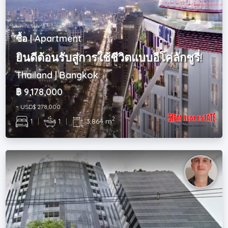
ซื้อ | Apartment
ยินดีต้อนรับสู่การใช้ชีวิตแบบอีโค่ลักชูรี่!
Thailand | Bangkok
฿ 9,178,000
~ USD$ 278,000
2
1
|
1
|
3,864 m