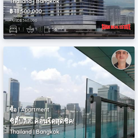
Thailand | Bangkok
฿ 18,500,000
~ USD$ 560,000
2
1
|
1
|
56 m
ซื้อ | Apartment
ซิตี้บลิส: คอนโดสุดชิค!
Thailand | Bangkok