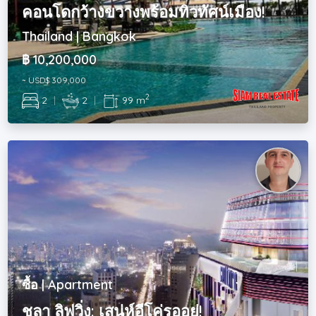
คอนโดกว้างขวางพร้อมทิวทัศน์เมือง!
Thailand | Bangkok
฿ 10,200,000
~ USD$ 309,000
2
2
|
2
|
99 m
ซื้อ | Apartment
ชูลา ลิฟวิ่ง: เสน่ห์อีโค่รออยู่!