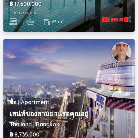
฿ 17,500,000
~ USD$ 530,000
2
1
|
1
|
65 m
ซื้อ | Apartment
เสน่ห์ของสามย่านรอคุณอยู่!
Thailand | Bangkok
฿ 8,735,000