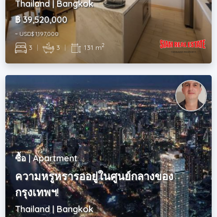
Thailand | Bangkok
฿ 39,520,000
~ USD$ 1,197,000
2
3
|
3
|
131 m
ซื้อ | Apartment
ความหรูหรารออยู่ในศูนย์กลางของ
กรุงเทพฯ!
Thailand | Bangkok