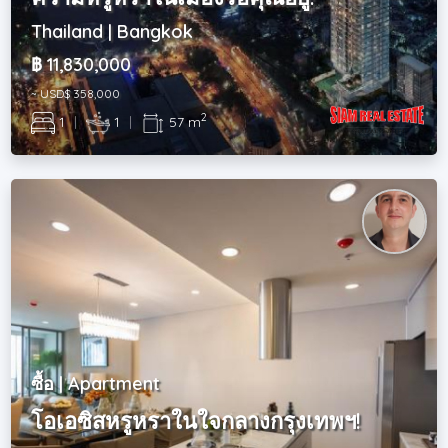
Thailand | Bangkok
฿ 11,830,000
~ USD$ 358,000
2
1
|
1
|
57 m
ซื้อ | Apartment
โอเอซิสหรูหราในใจกลางกรุงเทพฯ!