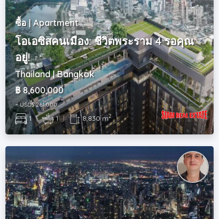
ซื้อ | Apartment
โอเอซิสคนเมือง: ชีวิตพระราม 4 รอคุณ
อยู่!
Thailand | Bangkok
฿ 8,600,000
~ USD$ 261,000
2
1
|
1
|
8,830 m