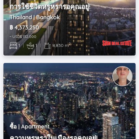
การใช้ชีวิตหรูหรารอคุณอยู่!
Thailand | Bangkok
฿ 4,373,250
~ USD$ 132,000
2
1
|
1
|
8,830 m
ซื้อ | Apartment
ความหรูหราในเมืองรอคุณอยู่!