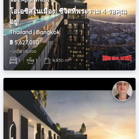
โอเอซิสในเมือง: ชีวิตที่พระราม 4 รอคุณ
อยู่!
Thailand | Bangkok
฿ 5,627,050
~ USD$ 170,000
2
1
|
1
|
8,830 m