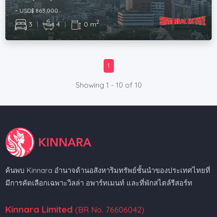
~ USD$ 863,000
2
3
|
4
|
0 m
1
Showing 1 - 10 of 10
ค้นพบ Kinnara อำนาจด้านอสังหาริมทรัพย์ชั้นนำของประเทศไทยที่
มีการคัดเลือกเฉพาะวิลล่า อพาร์ทเมนท์ และที่พักสไตล์รีสอร์ท
Kinnara Limited
(BR No. 76606042)