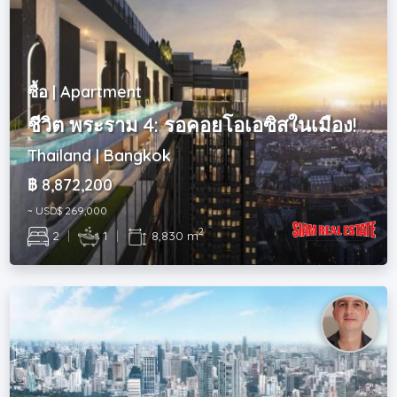
ซื้อ | Apartment
ชีวิต พระราม 4: รอคอยโอเอซิสในเมือง!
Thailand | Bangkok
฿ 8,872,200
~ USD$ 269,000
2
2
|
1
|
8,830 m