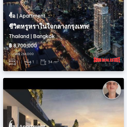
ซื้อ | Apartment
ชีวิตหรูหราในใจกลางกรุงเทพ!
Thailand | Bangkok
฿ 8,700,000
~ USD$ 264,000
2
1
|
1
|
34 m
ซื้อ | Apartment