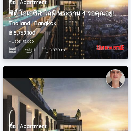
ซื้อ | Apartment
ซิตี้ โอเอซิส: ไลฟ์ พระราม 4 รอคุณอยู่!
Thailand | Bangkok
฿ 5,769,100
~ USD$ 175,000
2
1
|
1
|
8,830 m
ซื้อ | Apartment