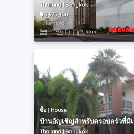
Thailand | Bangkok
฿ 5,975,400
~ USD$ 181,000
2
1
|
1
|
3,190 m
ซื้อ | House
บ้านอัญเชิญสำหรับครอบครัวที่มีเส
Thailand | Bangkok