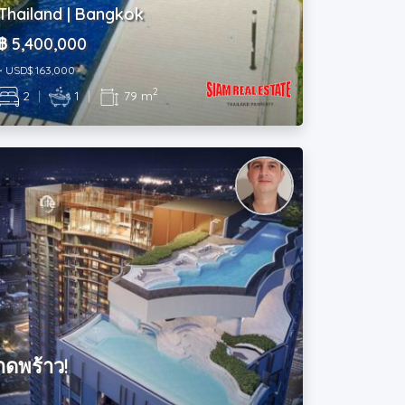
Thailand | Bangkok
฿ 5,400,000
~ USD$ 163,000
2
2
|
1
|
79 m
าดพร้าว!