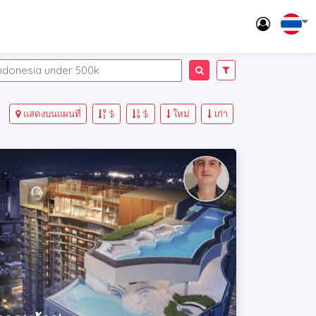
แสดงบนแผนที่
$
$
ใหม่
เก่า