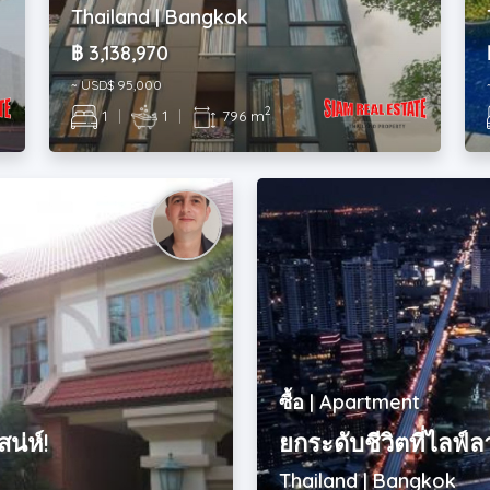
Thailand | Bangkok
฿ 3,138,970
~ USD$ 95,000
2
1
|
1
|
796 m
ซื้อ | Apartment
น่ห์!
ยกระดับชีวิตที่ไลฟ์ล
Thailand | Bangkok