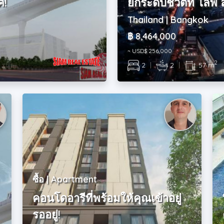
ค!
ยกระดับชีวิตที่ ไลฟ์
Thailand | Bangkok
฿ 8,464,000
~ USD$ 256,000
2
2
|
2
|
57 m
ซื้อ | Apartment
คอนโดอารีที่พร้อมให้คุณเข้าอยู่
รออยู่!