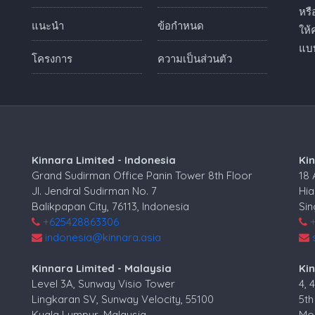
หร
แนะนำ
ข้อกำหนด
ให้
แบบ
โครงการ
ความเป็นส่วนตัว
Kinnara Limited - Indonesia
Ki
Grand Sudirman Office Panin Tower 8th Floor
18
Jl. Jendral Sudirman No. 7
Hia
Balikpapan City, 76113, Indonesia
Si
+625428863306
indonesia@kinnara.asia
Kinnara Limited - Malaysia
Kin
Level 3A, Sunway Visio Tower
4, 
Lingkaran SV, Sunway Velocity, 55100
5th
Kuala Lumpur, Malaysia
Mos