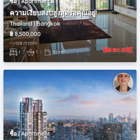
ซื้อ | Apartment
ความเงียบสงบสูงสุดรอคุณอยู่!
Thailand | Bangkok
฿ 8,500,000
~ USD$ 257,000
2
1
|
1
|
52 m
ซื้อ | Apartment