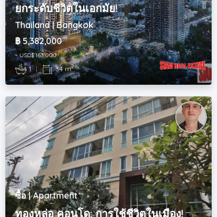
ยกระดับชีวิตในเอกมัย!
Thailand | Bangkok
฿ 5,382,000
~ USD$ 163,000
2
1
|
34 m
ซื้อ | Apartment
ทองหล่อ คอนโด: การใช้ชีวิตในเมือง!