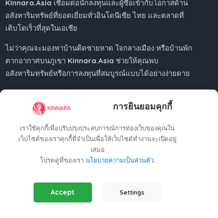
Kinnara.Asia
เชื่อมต่อนักลงทุนและผู้ซื้อเข้ากับโอกาสด้าน
อสังหาริมทรัพย์ที่ยอดเยี่ยมทั่วอินโดนีเซีย ไทย และตลาดที่
เติบโตเร็วที่สุดในเอเชีย
ไม่ว่าคุณจะมองหาบ้านติดชายหาด ใจกลางเมือง หรือบ้านพัก
ตากอากาศบนภูเขา
Kinnara.Asia
ช่วยให้คุณพบ
อสังหาริมทรัพย์หรือการลงทุนที่สมบูรณ์แบบได้อย่างง่ายดาย
การยินยอมคุกกี้
Regional Offices
เราใช้คุกกี้เพื่อปรับปรุงประสบการณ์การท่องเว็บของคุณใน
เว็บไซต์ของเราคุกกี้ที่จำเป็นเพื่อให้เว็บไซต์ทำงานจะเปิดอยู่
เสมอ
Kinnara Limited - Thailand
โปรดดูที่ของเรา
นโยบายความเป็นส่วนตัว
.
58, 9 Lagoon Rd, Choeng Thale
Thalang District, Phuket, 83110, Thailand
Essential Cookies
(Always Active)
+66809201023
Accept
Settings
Required for the website to function properly.
thailand@kinnara.asia
Analytics Cookies
Kinnara Limited - Indonesia