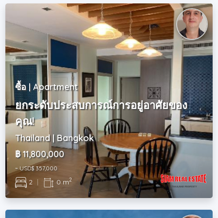
ซื้อ | Apartment
ยกระดับประสบการณ์การอยู่อาศัยของ
คุณ!
Thailand | Bangkok
฿ 11,800,000
~ USD$ 357,000
2
2
|
0 m