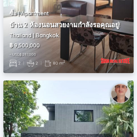
ซื้อ | Apartment
บ้าน 2 ห้องนอนสวยงามกำลังรอคุณอยู่!
Thailand | Bangkok
฿ 9,500,000
~ USD$ 287,000
2
2
|
2
|
80 m