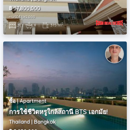
฿ 37,800,000
~ USD$ 1,142,000
2
3
|
4
|
315 m
ซื้อ | Apartment
การใช้ชีวิตหรูใกล้สถานี BTS เอกมัย!
Thailand | Bangkok