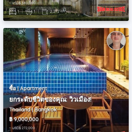
~ USD$ 380,000
2
1
|
1
|
2,212 m
ซื้อ | Apartment
ยกระดับชีวิตของคุณ: วิวเมือง!
Thailand | Bangkok
฿ 9,000,000
~ USD$ 272,000