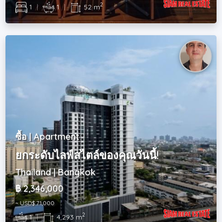
2
1
|
1
|
52 m
ซื้อ | Apartment
ยกระดับไลฟ์สไตล์ของคุณวันนี้!
Thailand | Bangkok
฿ 2,346,000
~ USD$ 71,000
2
1
|
4,293 m