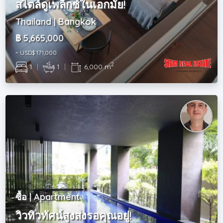
สไตล์ดูเพล็กซ์ในเอกมัย!
Thailand | Bangkok
฿ 5,665,000
~ USD$ 171,000
2
1
|
1
|
6,000 m
ซื้อ | Apartment
วิวทิวทัศน์สูงส่งรอคุณอยู่!