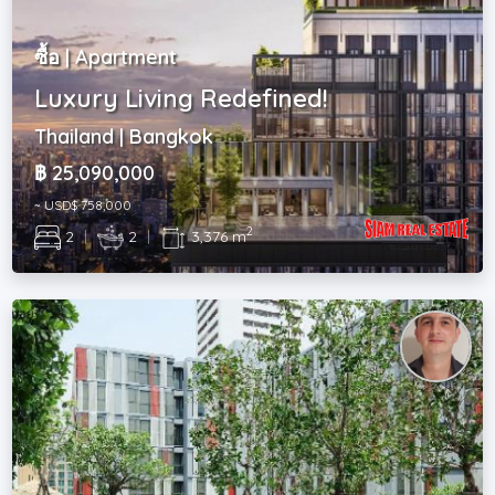
ซื้อ | Apartment
Luxury Living Redefined!
Thailand | Bangkok
฿ 25,090,000
~ USD$ 758,000
2
2
|
2
|
3,376 m