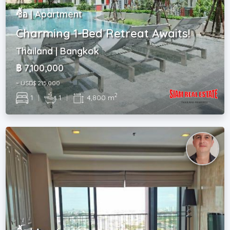
ซื้อ | Apartment
Charming 1-Bed Retreat Awaits!
Thailand | Bangkok
฿ 7,100,000
~ USD$ 215,000
2
1
|
1
|
4,800 m