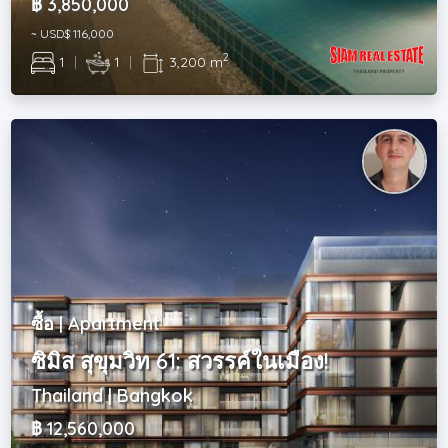
฿ 3,850,000
~ USD$ 116,000
2
1
|
1
|
3,200 m
ซื้อ | Apartment
ซิมิส สุขุมวิท 61: สวรรค์ในเมือง!
Thailand | Bangkok
฿ 12,560,000