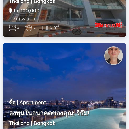
Thailand | Bangkok
฿ 13,000,000
~ USD$ 393,000
2
2
|
2
|
0 m
ซื้อ | Apartment
ลงทุนในอนาคตของคุณ: รีธึม!
Thailand | Bangkok