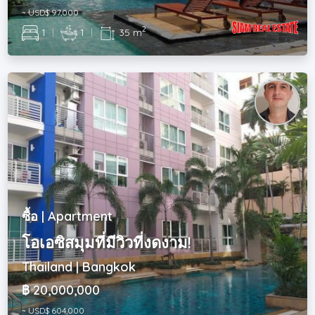
~ USD$ 97,000
2
1
|
1
|
35 m
ซื้อ | Apartment
โอเอซิสมุมที่มีวิวที่งดงาม!
Thailand | Bangkok
฿ 20,000,000
~ USD$ 604,000