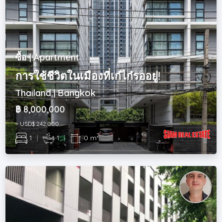
ซื้อ | Apartment
การใช้ชีวิตในเมืองที่เก๋ไก๋รออยู่!
Thailand | Bangkok
฿ 8,000,000
~ USD$ 242,000
2
1
|
1
|
0 m