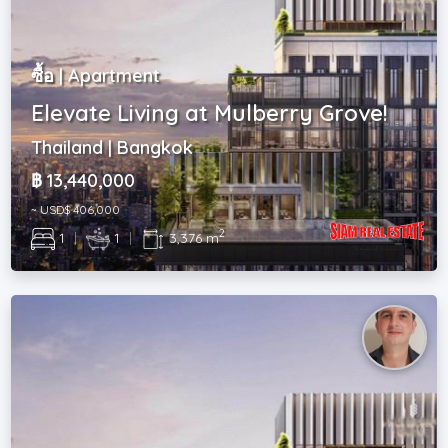
ซื้อ | Apartment
Elevate Living at Mulberry Grove!
Thailand | Bangkok
฿ 13,440,000
~ USD$ 406,000
2
1
|
1
|
3,376 m