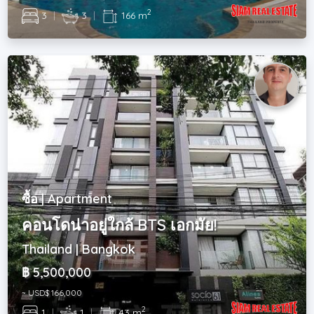
2
3
|
3
|
166 m
ซื้อ | Apartment
คอนโดน่าอยู่ใกล้ BTS เอกมัย!
Thailand | Bangkok
฿ 5,500,000
~ USD$ 166,000
2
1
|
1
|
43 m