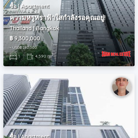
ซื้อ | Apartment
ความหรูหราฟ้าใสกำลังรอคุณอยู่!
Thailand | Bangkok
฿ 9,300,000
~ USD$ 282,000
2
1
|
4,590 m
ซื้อ | Apartment