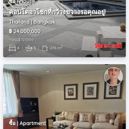
ซื้อ | House
คอนโดอาโซกที่กว้างขวางรอคุณอยู่!
Thailand | Bangkok
฿ 24,000,000
~ USD$ 727,000
2
4
|
3
|
276 m
ซื้อ | Apartment