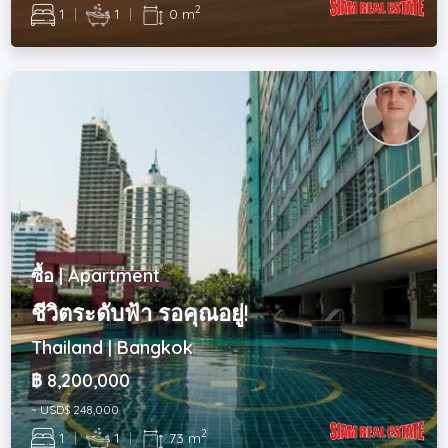
2
1
|
1
|
0 m
ซื้อ | Apartment
ชีวิตระดับฟ้า รอคุณอยู่!
Thailand | Bangkok
฿ 8,200,000
~ USD$ 248,000
2
1
|
1
|
73 m