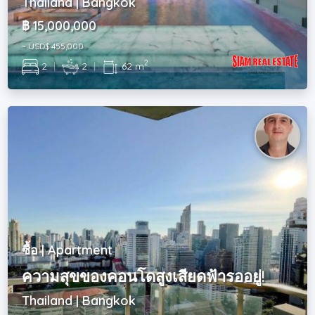
Thailand | Bangkok
฿ 15,000,000
~ USD$ 455,000
2
2
|
2
|
62 m
ซื้อ | Apartment
ความสุขของคอนโดสูงเสียดฟ้ารออยู่!
Thailand | Bangkok