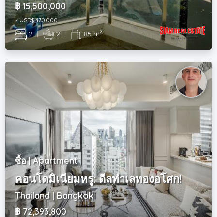
฿ 15,500,000
~ USD$ 470,000
2
2
|
2
|
85 m
ซื้อ | Apartment
คอนโดมิเนียมหรู: ดีลทำเลทองอโศก!
Thailand | Bangkok
฿ 72,393,800