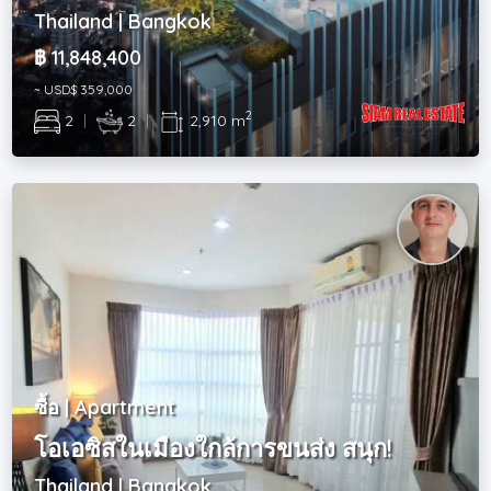
Thailand | Bangkok
฿ 11,848,400
~ USD$ 359,000
2
2
|
2
|
2,910 m
ซื้อ | Apartment
โอเอซิสในเมืองใกล้การขนส่ง สนุก!
Thailand | Bangkok