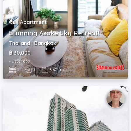
ซื้อ | Apartment
Stunning Asoke Sky Retreat!
Thailand | Bangkok
฿ 30,000
~ USD$ 1,000
2
1
|
1
|
3,674 m