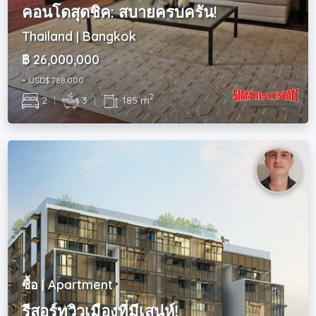
คอนโดสุดชิค: สบายครบครัน!
Thailand | Bangkok
฿ 26,000,000
~ USD$ 788,000
2
2
|
3
|
185 m
ซื้อ | Apartment
รีสอร์ทวิวเมืองที่มีเสน่ห์!