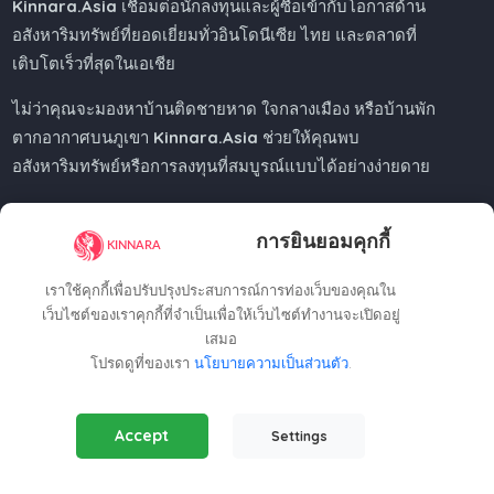
Kinnara.Asia
เชื่อมต่อนักลงทุนและผู้ซื้อเข้ากับโอกาสด้าน
อสังหาริมทรัพย์ที่ยอดเยี่ยมทั่วอินโดนีเซีย ไทย และตลาดที่
เติบโตเร็วที่สุดในเอเชีย
ไม่ว่าคุณจะมองหาบ้านติดชายหาด ใจกลางเมือง หรือบ้านพัก
ตากอากาศบนภูเขา
Kinnara.Asia
ช่วยให้คุณพบ
อสังหาริมทรัพย์หรือการลงทุนที่สมบูรณ์แบบได้อย่างง่ายดาย
การยินยอมคุกกี้
Regional Offices
เราใช้คุกกี้เพื่อปรับปรุงประสบการณ์การท่องเว็บของคุณใน
เว็บไซต์ของเราคุกกี้ที่จำเป็นเพื่อให้เว็บไซต์ทำงานจะเปิดอยู่
เสมอ
Kinnara Limited - Thailand
โปรดดูที่ของเรา
นโยบายความเป็นส่วนตัว
.
58, 9 Lagoon Rd, Choeng Thale
Thalang District, Phuket, 83110, Thailand
Essential Cookies
(Always Active)
+66809201023
Accept
Settings
Required for the website to function properly.
thailand@kinnara.asia
Analytics Cookies
Kinnara Limited - Indonesia