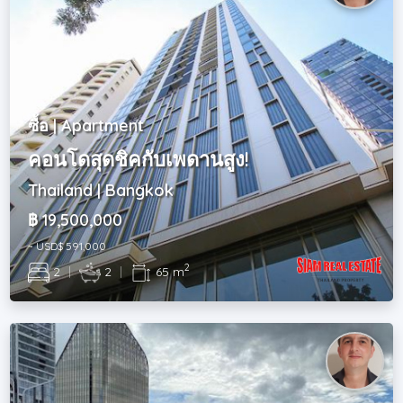
ซื้อ | Apartment
คอนโดสุดชิคกับเพดานสูง!
Thailand | Bangkok
฿ 19,500,000
~ USD$ 591,000
2
2
|
2
|
65 m