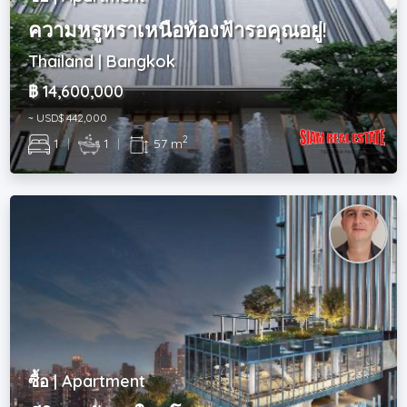
ความหรูหราเหนือท้องฟ้ารอคุณอยู่!
Thailand | Bangkok
฿ 14,600,000
~ USD$ 442,000
2
1
|
1
|
57 m
ซื้อ | Apartment