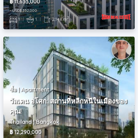
฿ 11,633,000
~ USD$ 352,000
2
1
|
1
|
2,148 m
ซื้อ | Apartment
วัลเดน อโศก: สถานที่หลีกหนีในเมืองของ
คุณ!
Thailand | Bangkok
฿ 12,290,000