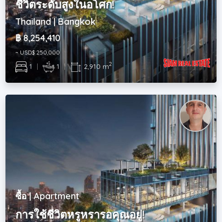
ชีวิตระดับสูงในอโศก!
Thailand | Bangkok
฿ 8,254,410
~ USD$ 250,000
2
1
|
1
|
2,910 m
ซื้อ | Apartment
การใช้ชีวิตหรูหรารอคุณอยู่!