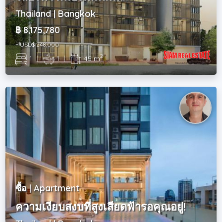
Thailand | Bangkok
฿ 8,175,780
~ USD$ 248,000
2
1
|
1
|
45 m
ซื้อ | Apartment
ความเงียบสงบที่สูงเสียดฟ้ารอคุณอยู่!