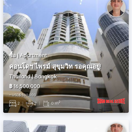
ซื้อ | Apartment
คอนโดฯ ไพรม์ สุขุมวิท รอคุณอยู่!
Thailand | Bangkok
฿ 16,500,000
~ USD$ 500,000
2
2
|
2
|
0 m