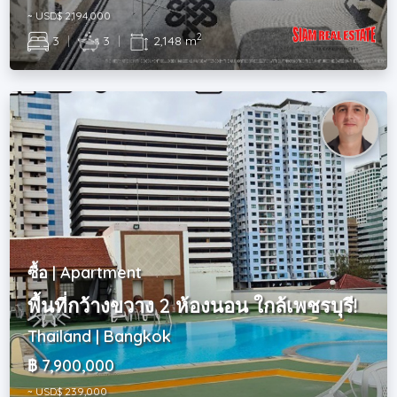
~ USD$ 2,194,000
2
3
|
3
|
2,148 m
ซื้อ | Apartment
พื้นที่กว้างขวาง 2 ห้องนอน ใกล้เพชรบุรี!
Thailand | Bangkok
฿ 7,900,000
~ USD$ 239,000