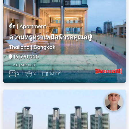
ซื้อ | Apartment
ความหรูหราเหนือฟ้ารอคุณอยู่!
Thailand | Bangkok
฿ 16,590,000
~ USD$ 503,000
2
2
|
2
|
63 m