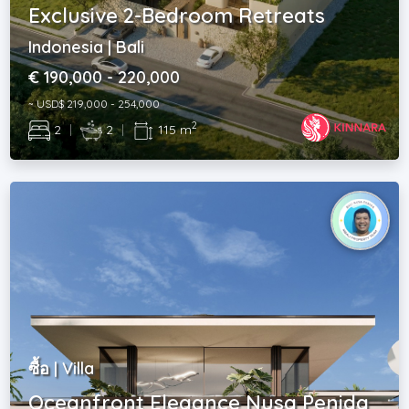
Exclusive 2-Bedroom Retreats
Indonesia | Bali
€ 190,000 - 220,000
~ USD$ 219,000 - 254,000
2
2
|
2
|
115 m
ซื้อ | Villa
Oceanfront Elegance Nusa Penida