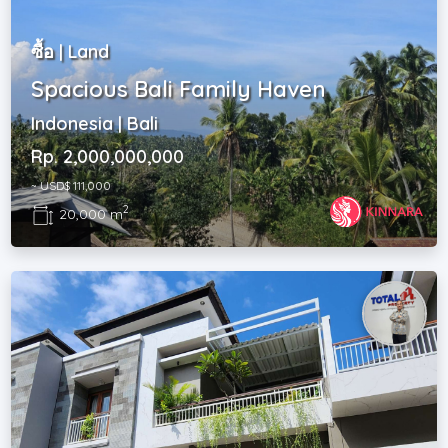
ซื้อ | Land
Spacious Bali Family Haven
Indonesia | Bali
Rp. 2,000,000,000
~ USD$ 111,000
2
20,000 m