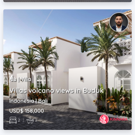
ซื้อ | Villa
Villas volcano views in Buduk
Indonesia | Bali
USD$ 158,000
2
|
2