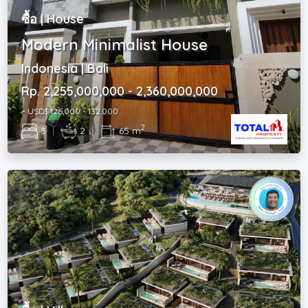
ซื้อ | House
Modern Minimalist House
Indonesia | Bali
Rp. 2,255,000,000 - 2,360,000,000
~ USD$ 126,000 - 132,000
2
3
|
2
|
65 m