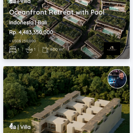
ซื้อ | Villa
Oceanfront Retreat with Pool
Indonesia | Bali
Rp. 4,483,350,000
~ USD$ 250,000
2
1
|
1
|
800 m
ซื้อ | Villa