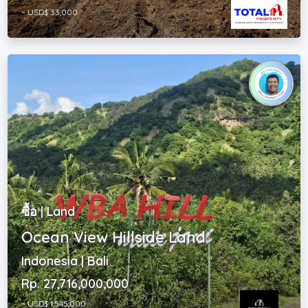
~ USD$ 33,000
ซื้อ | Land
Ocean View Hillside Land
Indonesia | Bali
Rp. 27,716,000,000
~ USD$ 1,545,000