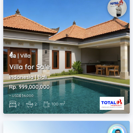
ซื้อ | Villa
Villa for Sale
Indonesia | Bali
Rp. 999,000,000
~ USD$ 56,000
2
2
|
2
|
100 m