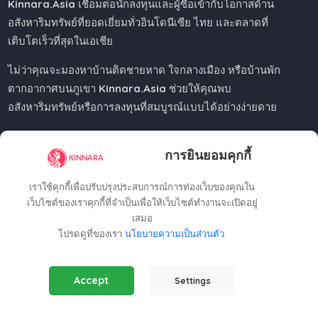
Kinnara.Asia
เชื่อมต่อนักลงทุนและผู้ซื้อเข้ากับโอกาสด้าน
อสังหาริมทรัพย์ที่ยอดเยี่ยมทั่วอินโดนีเซีย ไทย และตลาดที่
เติบโตเร็วที่สุดในเอเชีย
ไม่ว่าคุณจะมองหาบ้านติดชายหาด ใจกลางเมือง หรือบ้านพัก
ตากอากาศบนภูเขา
Kinnara.Asia
ช่วยให้คุณพบ
อสังหาริมทรัพย์หรือการลงทุนที่สมบูรณ์แบบได้อย่างง่ายดาย
การยินยอมคุกกี้
Regional Offices
เราใช้คุกกี้เพื่อปรับปรุงประสบการณ์การท่องเว็บของคุณใน
เว็บไซต์ของเราคุกกี้ที่จำเป็นเพื่อให้เว็บไซต์ทำงานจะเปิดอยู่
เสมอ
Kinnara Limited - Thailand
โปรดดูที่ของเรา
นโยบายความเป็นส่วนตัว
.
58, 9 Lagoon Rd, Choeng Thale
Thalang District, Phuket, 83110, Thailand
Essential Cookies
(Always Active)
+66809201023
Accept
Settings
Required for the website to function properly.
thailand@kinnara.asia
Analytics Cookies
Kinnara Limited - Indonesia