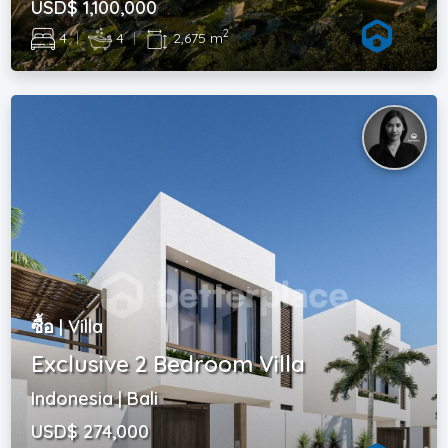
USD$ 1,100,000
2
4
|
4
|
2,675 m
ซื้อ | Villa
Exclusive 2 Bedroom Villa
Indonesia | Bali
USD$ 274,000