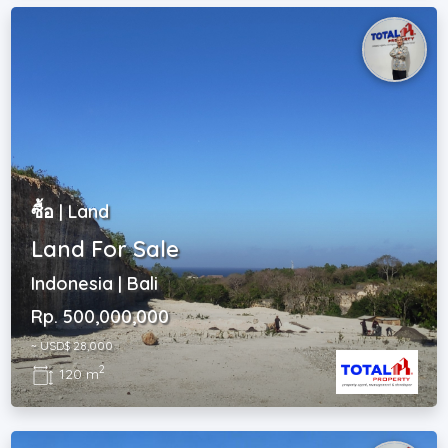
ซื้อ | Land
Land For Sale
Indonesia | Bali
Rp. 500,000,000
~ USD$ 28,000
2
120 m