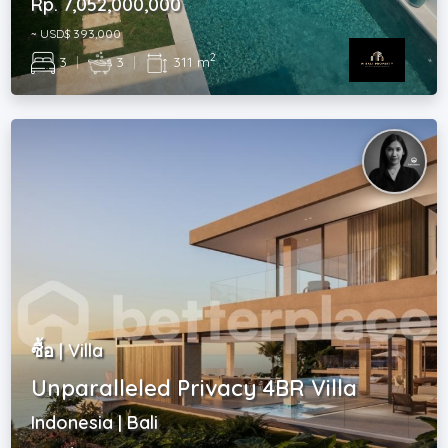
Rp. 7,052,000,000
~ USD$ 393,000
2
3
|
3
|
311 m
ซื้อ | Villa
Unparalleled Privacy 4BR Villa
Indonesia | Bali