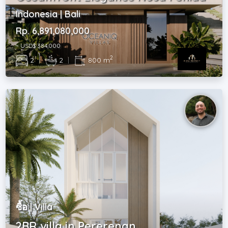
Indonesia | Bali
Rp. 6,891,080,000
~ USD$ 384,000
2
2
|
2
|
800 m
ซื้อ | Villa
2BR villa in Pererenan