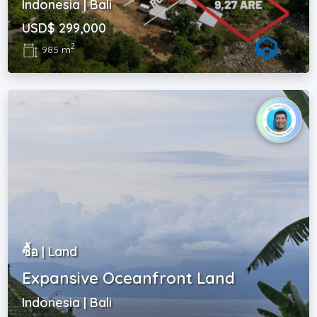
Indonesia | Bali
USD$ 299,000
2
985 m
ซื้อ | Land
Expansive Oceanfront Land
Indonesia | Bali