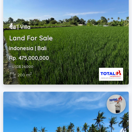
ซื้อ | Villa
Land For Sale
Indonesia | Bali
Rp. 475,000,000
~ USD$ 26,000
2
200 m