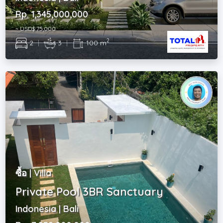
Rp. 1,345,000,000
~ USD$ 75,000
2
2
|
3
|
100 m
ซื้อ | Villa
Private Pool 3BR Sanctuary
Indonesia | Bali