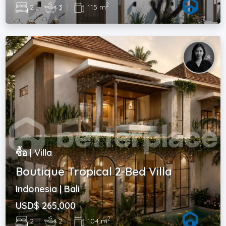
2
2
|
3
|
115 m
ซื้อ | Villa
Boutique Tropical 2-Bed Villa
Indonesia | Bali
USD$ 265,000
2
2
|
2
|
104 m