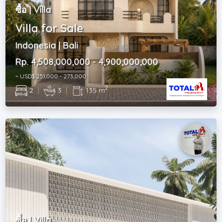
ซื้อ | Villa
Villa for Sale
Indonesia | Bali
Rp. 4,508,000,000 - 4,900,000,000
~ USD$ 251,000 - 273,000
2
2
|
3
|
135 m
ซื้อ | Villa