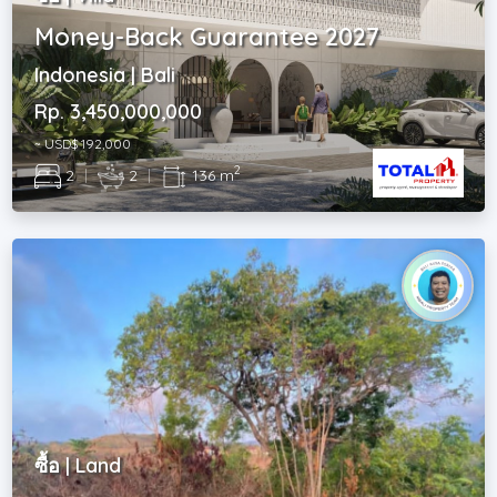
Money-Back Guarantee 2027
Indonesia | Bali
Rp. 3,450,000,000
~ USD$ 192,000
2
2
|
2
|
136 m
ซื้อ | Land