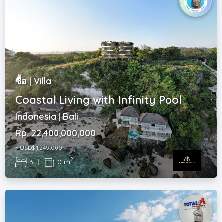
ซื้อ | Villa
Coastal Living with Infinity Pool
Indonesia | Bali
Rp. 22,400,000,000
~ USD$ 1,249,000
2
3
|
0 m