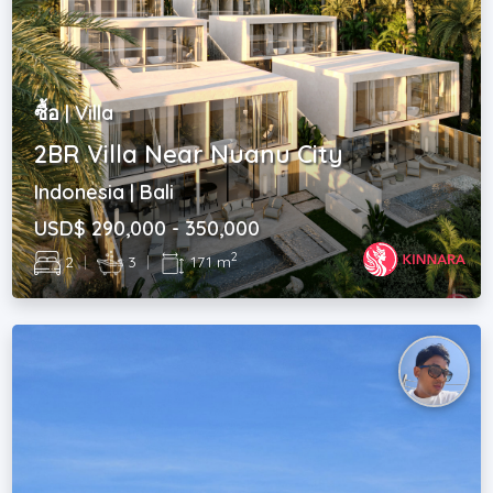
ซื้อ | Villa
2BR Villa Near Nuanu City
Indonesia | Bali
USD$ 290,000 - 350,000
2
2
|
3
|
171 m