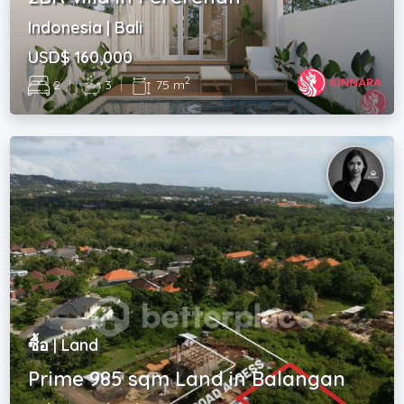
Indonesia | Bali
USD$ 160,000
2
2
|
3
|
75 m
ซื้อ | Land
Prime 985 sqm Land in Balangan