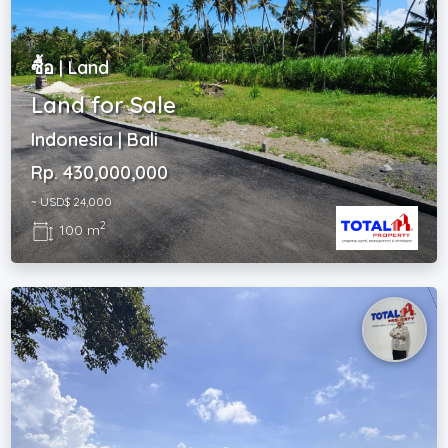
ซื้อ | Land
Land for Sale
Indonesia | Bali
Rp. 430,000,000
~ USD$ 24,000
2
100 m