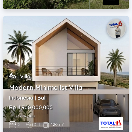
ซื้อ | Villa
Modern Minimalist Villa
Indonesia | Bali
Rp. 1,900,000,000
~ USD$ 106,000
2
3
|
3
|
120 m