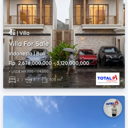
ซื้อ | Villa
Villa For Sale
Indonesia | Bali
Rp. 2,678,000,000 - 3,120,000,000
~ USD$ 149,000 - 174,000
2
2
|
3
|
105 m