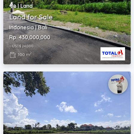
ซื้อ | Land
Land for Sale
Indonesia | Bali
Rp. 430,000,000
~ USD$ 24,000
2
100 m