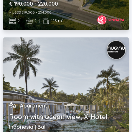
€ 190,000 - 220,000
~ USD$ 219,000 - 254,000
2
2
|
2
|
115 m
ซื้อ | Apartment
Room with ocean view, X-Hotel
Indonesia | Bali