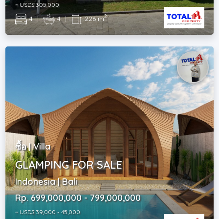
~ USD$ 305,000
2
4
|
4
|
226 m
ซื้อ | Villa
GLAMPING FOR SALE
Indonesia | Bali
Rp. 699,000,000 - 799,000,000
~ USD$ 39,000 - 45,000