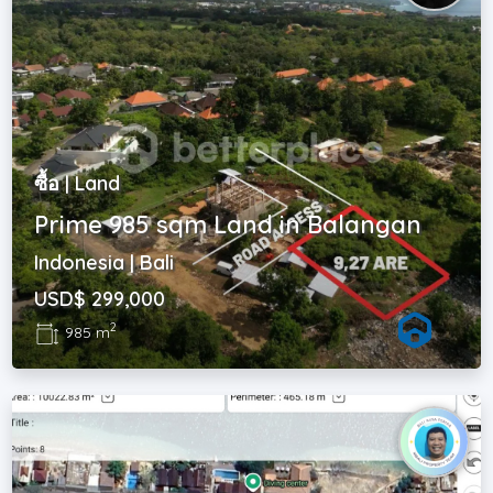
ซื้อ | Land
Prime 985 sqm Land in Balangan
Indonesia | Bali
USD$ 299,000
2
985 m