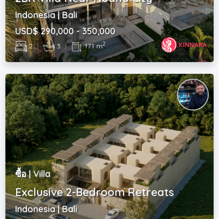
Indonesia | Bali
USD$ 290,000 - 350,000
2
2
|
3
|
171 m
ซื้อ | Villa
Exclusive 2-Bedroom Retreats
Indonesia | Bali