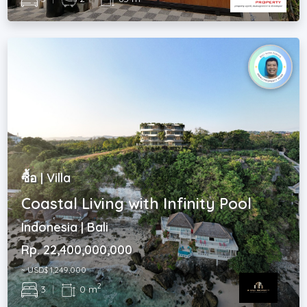
ซื้อ | Villa
Coastal Living with Infinity Pool
Indonesia | Bali
Rp. 22,400,000,000
~ USD$ 1,249,000
2
3
|
0 m