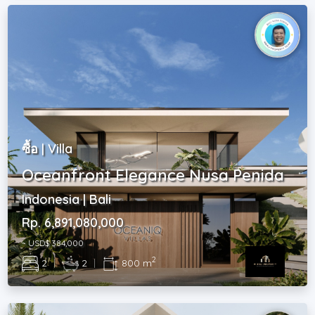
ซื้อ | Villa
Oceanfront Elegance Nusa Penida
Indonesia | Bali
Rp. 6,891,080,000
~ USD$ 384,000
2
2
|
2
|
800 m