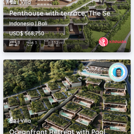
ซื้อ | Villa
Penthouse with terrace, The Se
Indonesia | Bali
USD$ 568,750
2
3
|
3
|
132 m
ซื้อ | Villa
Oceanfront Retreat with Pool