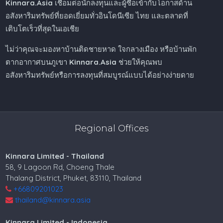
Kinnara.Asia
เชื่อมต่อนักลงทุนและผู้ซื้อเข้ากับโอกาสด้าน
อสังหาริมทรัพย์ที่ยอดเยี่ยมทั่วอินโดนีเซีย ไทย และตลาดที่
เติบโตเร็วที่สุดในเอเชีย
ไม่ว่าคุณจะมองหาบ้านติดชายหาด ใจกลางเมือง หรือบ้านพัก
ตากอากาศบนภูเขา
Kinnara.Asia
ช่วยให้คุณพบ
อสังหาริมทรัพย์หรือการลงทุนที่สมบูรณ์แบบได้อย่างง่ายดาย
การยินยอมคุกกี้
Regional Offices
เราใช้คุกกี้เพื่อปรับปรุงประสบการณ์การท่องเว็บของคุณใน
เว็บไซต์ของเราคุกกี้ที่จำเป็นเพื่อให้เว็บไซต์ทำงานจะเปิดอยู่
เสมอ
Kinnara Limited - Thailand
โปรดดูที่ของเรา
นโยบายความเป็นส่วนตัว
.
58, 9 Lagoon Rd, Choeng Thale
Thalang District, Phuket, 83110, Thailand
Essential Cookies
(Always Active)
+66809201023
Accept
Settings
Required for the website to function properly.
thailand@kinnara.asia
Analytics Cookies
Kinnara Limited - Indonesia