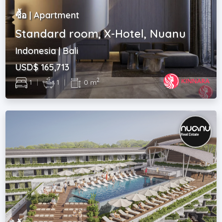
ซื้อ | Apartment
Standard room, X-Hotel, Nuanu
Indonesia | Bali
USD$ 165,713
2
1
|
1
|
0 m