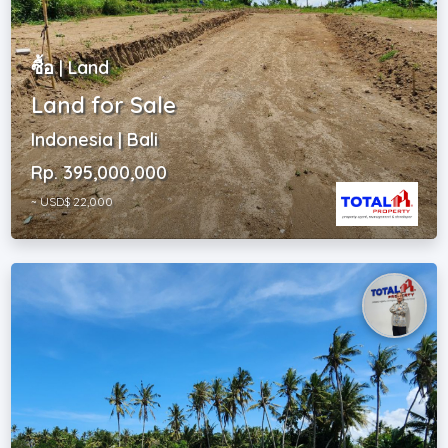
ซื้อ | Land
Land for Sale
Indonesia | Bali
Rp. 395,000,000
~ USD$ 22,000