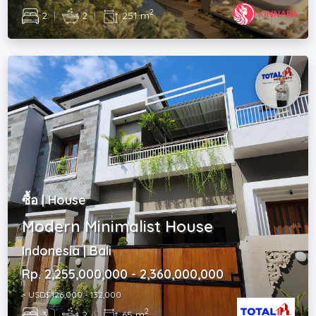
2
2
|
2
|
251 m
ซื้อ | House
Modern Minimalist House
Indonesia | Bali
Rp. 2,255,000,000 - 2,360,000,000
~ USD$ 126,000 - 132,000
2
3
|
2
|
65 m