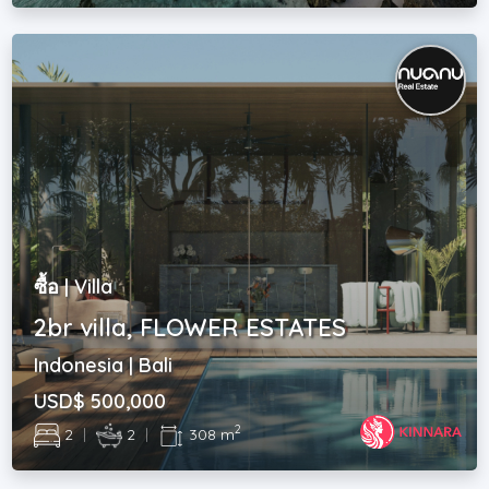
ซื้อ | Villa
2br villa, FLOWER ESTATES
Indonesia | Bali
USD$ 500,000
2
2
|
2
|
308 m