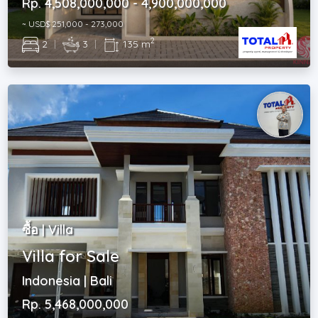
Rp. 4,508,000,000 - 4,900,000,000
~ USD$ 251,000 - 273,000
2
2
|
3
|
135 m
ซื้อ | Villa
Villa for Sale
Indonesia | Bali
Rp. 5,468,000,000