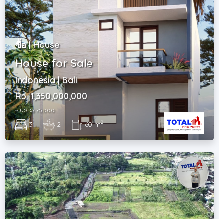
ซื้อ | House
House for Sale
Indonesia | Bali
Rp. 1,350,000,000
~ USD$ 75,000
2
3
|
2
|
60 m