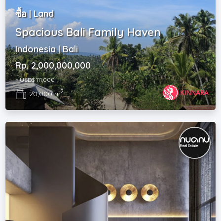
ซื้อ | Land
Spacious Bali Family Haven
Indonesia | Bali
Rp. 2,000,000,000
~ USD$ 111,000
2
20,000 m