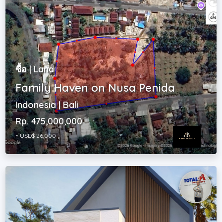
ซื้อ | Land
Family Haven on Nusa Penida
Indonesia | Bali
Rp. 475,000,000
~ USD$ 26,000