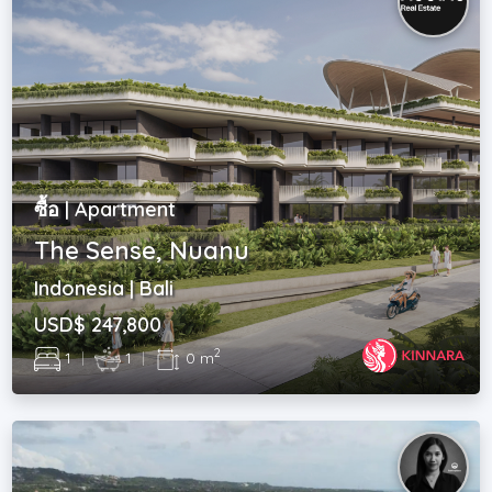
ซื้อ | Apartment
The Sense, Nuanu
Indonesia | Bali
USD$ 247,800
2
1
|
1
|
0 m