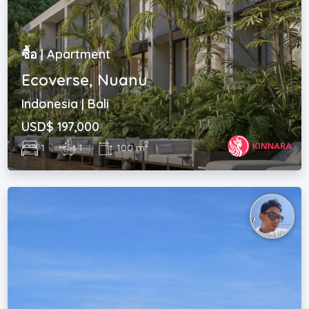
ซื้อ | Apartment
Ecoverse, Nuanu
Indonesia | Bali
USD$ 197,000
2
1
|
1
|
100 m