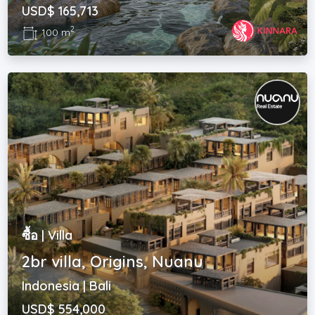
USD$ 165,713
2
100 m
ซื้อ | Villa
2br villa, Origins, Nuanu
Indonesia | Bali
USD$ 554,000