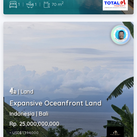
2
1
|
1
|
70 m
ซื้อ | Land
Expansive Oceanfront Land
Indonesia | Bali
Rp. 25,000,000,000
~ USD$ 1,394,000