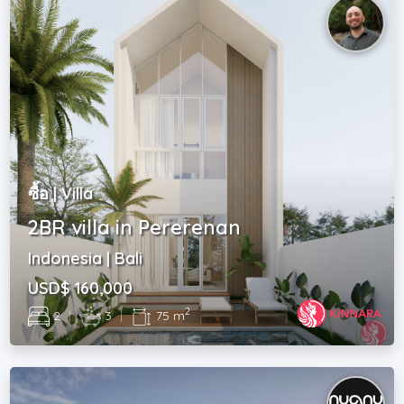
ซื้อ | Villa
2BR villa in Pererenan
Indonesia | Bali
USD$ 160,000
2
2
|
3
|
75 m