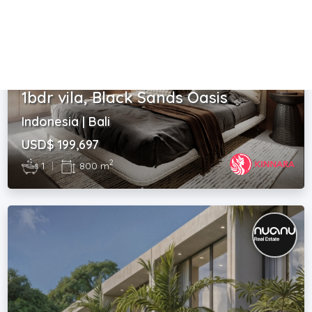
ซื้อ | Villa
1bdr vila, Black Sands Oasis
Indonesia | Bali
USD$ 199,697
2
1
|
800 m