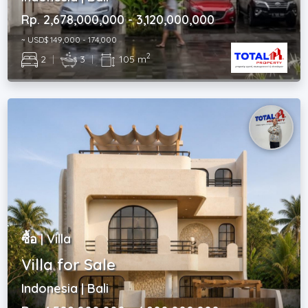
Rp. 2,678,000,000 - 3,120,000,000
~ USD$ 149,000 - 174,000
2
2
|
3
|
105 m
ซื้อ | Villa
Villa for Sale
Indonesia | Bali