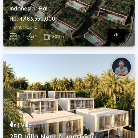
Indonesia | Bali
Rp. 4,483,350,000
~ USD$ 250,000
2
1
|
1
|
800 m
ซื้อ | Villa
2BR Villa Near Nuanu City