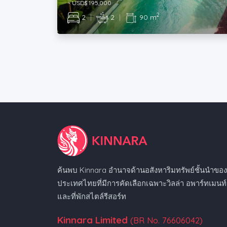
~ USD$ 195,000
2
2
|
2
|
90 m
ค้นพบ Kinnara อำนาจด้านอสังหาริมทรัพย์ชั้นนำขอ
ประเทศไทยที่มีการคัดเลือกเฉพาะวิลล่า อพาร์ทเมนท์
และที่พักสไตล์รีสอร์ท
Kinnara Limited
(BR No. 76606042)