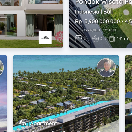
Pondok Wisata P
Indonesia | Bali
Rp. 3,900,000,000 - 4,
~ USD$ 217,000 - 251,000
2
3
|
3
|
141 m
ซื้อ | Apartment