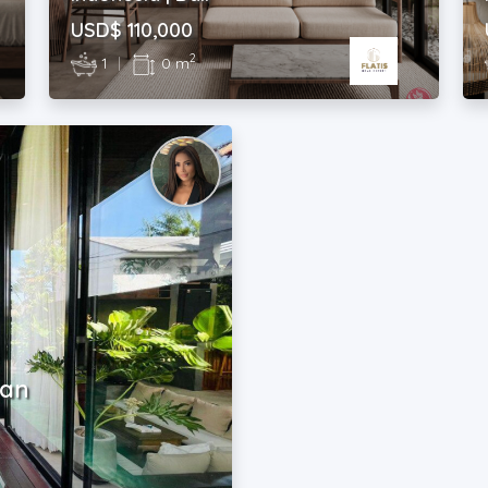
USD$ 110,000
2
1
|
0 m
nan