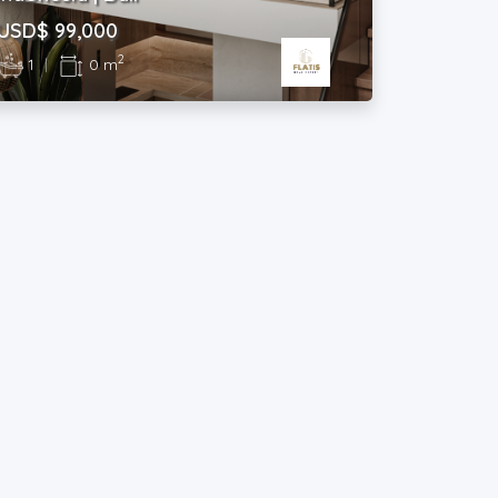
USD$ 99,000
2
1
|
0 m