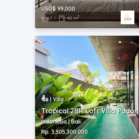
USD$ 99,000
2
1
|
40 m
ซื้อ | Villa
Tropical 2BR Loft Villa Pado
Indonesia | Bali
Rp. 3,505,300,000