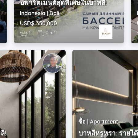
อพาร์ตเมนต์สุดพิเศษในบาหลี!
Indonesia | Bali
USD$ 350,000
2
1
|
0 m
ซื้อ | Apartment
ี!
บาหลีหรูหรา: รายได้