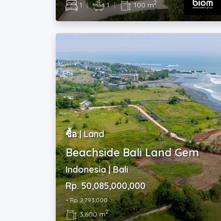
2
1
|
1
|
100 m
ซื้อ | Land
Beachside Bali Land Gem
Indonesia | Bali
Rp. 50,085,000,000
~ Rp. 2,793,000
2
3,600 m