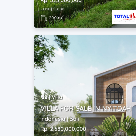
Rp. 325,000,000
~ USD$ 18,000
2
200 m
ซื้อ | Villa
VILLA FOR SALE IN NYITDAH
Indonesia | Bali
Rp. 2,680,000,000