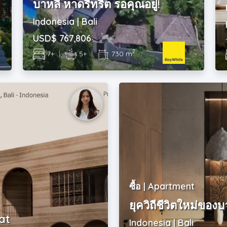
บาหลี หาดรีทรีต รอคุณอยู่!
Indonesia | Bali
USD$ 767,806
2
7+
|
5+
|
730 m
ซื้อ | Apartment
ยุควิถีชีวิตใหม่ของบ
at
Indonesia | Bali