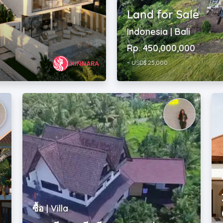
Land for Sale
Indonesia | Bali
Rp. 450,000,000
~ USD$ 25,000
ซื้อ | Villa