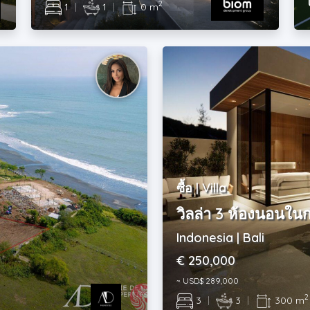
2
1
|
1
|
0 m
ซื้อ | Villa
วิลล่า 3 ห้องนอนใ
Indonesia | Bali
€ 250,000
~ USD$ 289,000
2
3
|
3
|
300 m