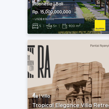
Indonesia | Bali
Rp. 15,000,000,000
~ USD$ 836,000
2
5
|
5+
|
900 m
ซื้อ | Villa
Tropical Elegance Villa Retre