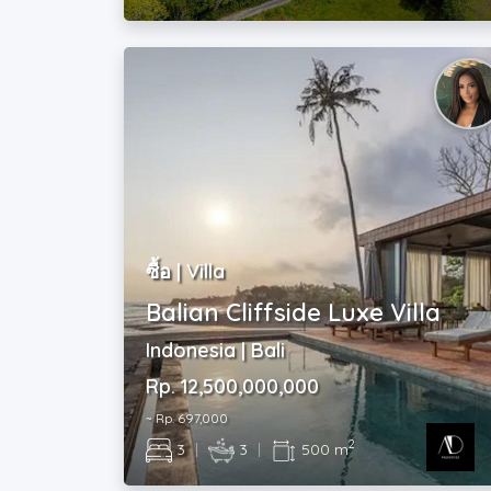
ซื้อ | Villa
Balian Cliffside Luxe Villa
Indonesia | Bali
Rp. 12,500,000,000
~ Rp. 697,000
2
3
|
3
|
500 m