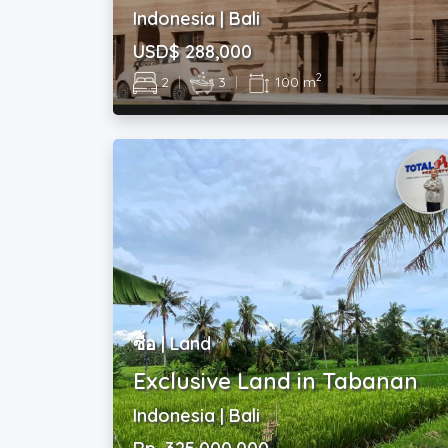
Indonesia | Bali
USD$ 288,000
2
2
|
3
|
100 m
ซื้อ | Land
Exclusive Land in Tabanan
Indonesia | Bali