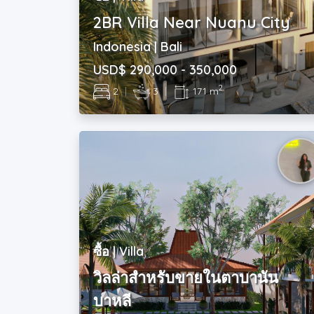
2BR Villa Near Nuanu City
Indonesia | Bali
USD$ 290,000 - 350,000
2
2
|
3
|
171 m
ซื้อ | Villa
วิลล่าสำหรับขายในตาบานัน
บาหลี