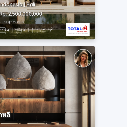
Indonesia | Bali
Rp. 2,500,000,000
~ USD$ 139,000
2
4
|
4
|
225 m
าหลี