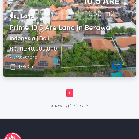
ซื้อ | Land
Prime 10,5 Are Land in Berawa
Indonesia | Bali
Rp. 11,340,000,000
~ USD$ 632,000
2
1,050 m
1
Showing 1 - 2 of 2