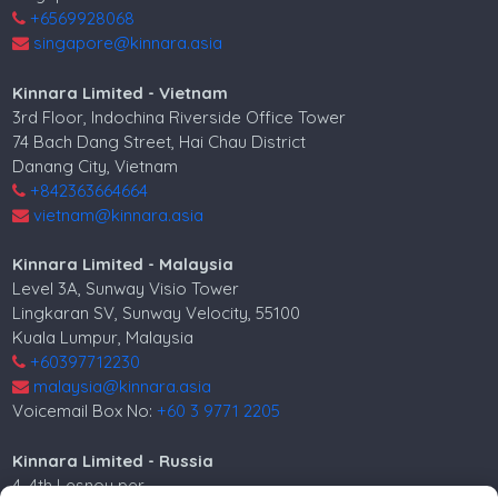
+6569928068
singapore@kinnara.asia
Kinnara Limited - Vietnam
3rd Floor, Indochina Riverside Office Tower
74 Bach Dang Street, Hai Chau District
Danang City, Vietnam
+842363664664
vietnam@kinnara.asia
Kinnara Limited - Malaysia
Level 3A, Sunway Visio Tower
Lingkaran SV, Sunway Velocity, 55100
Kuala Lumpur, Malaysia
+60397712230
malaysia@kinnara.asia
Voicemail Box No:
+60 3 9771 2205
Kinnara Limited - Russia
4, 4th Lesnoy per.