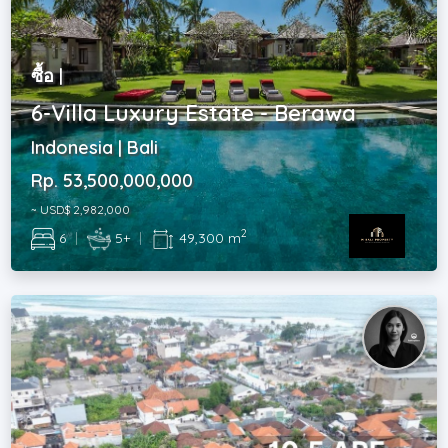
ซื้อ |
6-Villa Luxury Estate - Berawa
Indonesia | Bali
Rp. 53,500,000,000
~ USD$ 2,982,000
2
6
|
5+
|
49,300 m