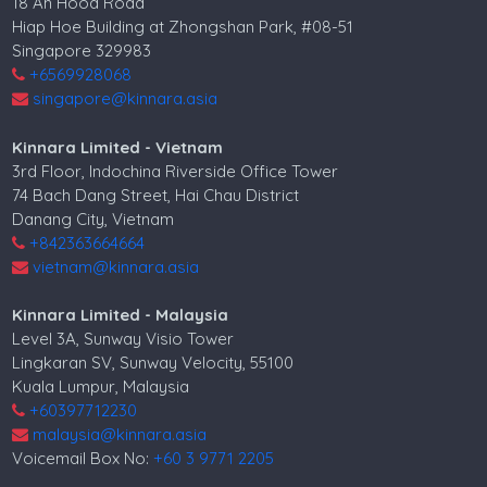
18 Ah Hood Road
Hiap Hoe Building at Zhongshan Park, #08-51
Singapore 329983
+6569928068
singapore@kinnara.asia
Kinnara Limited - Vietnam
3rd Floor, Indochina Riverside Office Tower
74 Bach Dang Street, Hai Chau District
Danang City, Vietnam
+842363664664
vietnam@kinnara.asia
Kinnara Limited - Malaysia
Level 3A, Sunway Visio Tower
Lingkaran SV, Sunway Velocity, 55100
Kuala Lumpur, Malaysia
+60397712230
malaysia@kinnara.asia
Voicemail Box No:
+60 3 9771 2205