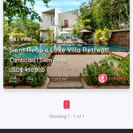
ซื้อ | Villa
Siem Reap’s Luxe Villa Retreat!
Cambodia | Siem Reap
USD$ 450,000
2
2
|
3
|
1,012 m
1
Showing 1 - 1 of 1